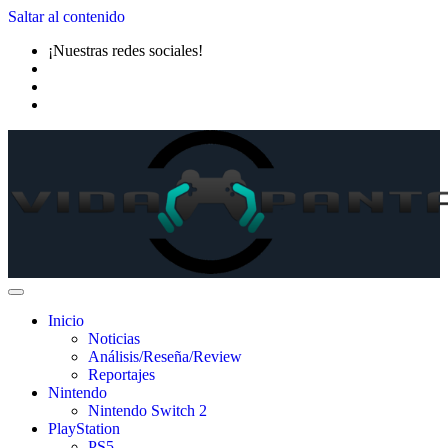
Saltar al contenido
¡Nuestras redes sociales!
Inicio
Noticias
Análisis/Reseña/Review
Reportajes
Nintendo
Nintendo Switch 2
PlayStation
PS5