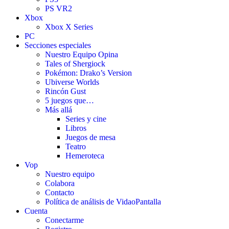
PS VR2
Xbox
Xbox X Series
PC
Secciones especiales
Nuestro Equipo Opina
Tales of Shergiock
Pokémon: Drako’s Version
Ubiverse Worlds
Rincón Gust
5 juegos que…
Más allá
Series y cine
Libros
Juegos de mesa
Teatro
Hemeroteca
Vop
Nuestro equipo
Colabora
Contacto
Política de análisis de VidaoPantalla
Cuenta
Conectarme