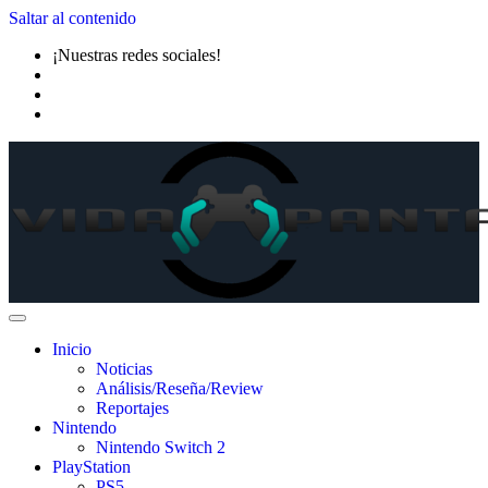
Saltar al contenido
¡Nuestras redes sociales!
Inicio
Noticias
Análisis/Reseña/Review
Reportajes
Nintendo
Nintendo Switch 2
PlayStation
PS5