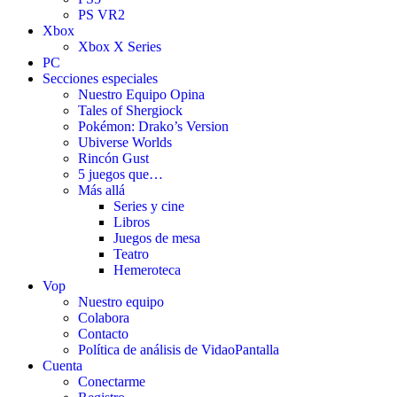
PS VR2
Xbox
Xbox X Series
PC
Secciones especiales
Nuestro Equipo Opina
Tales of Shergiock
Pokémon: Drako’s Version
Ubiverse Worlds
Rincón Gust
5 juegos que…
Más allá
Series y cine
Libros
Juegos de mesa
Teatro
Hemeroteca
Vop
Nuestro equipo
Colabora
Contacto
Política de análisis de VidaoPantalla
Cuenta
Conectarme