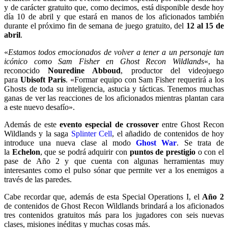
y de carácter gratuito que, como decimos, está disponible desde hoy
día 10 de abril y que estará en manos de los aficionados también
durante el próximo fin de semana de juego gratuito, del
12 al 15 de
abril
.
«
Estamos todos emocionados de volver a tener a un personaje tan
icónico como Sam Fisher en Ghost Recon Wildlands
«, ha
reconocido
Nouredine Abboud
, productor del videojuego
para
Ubisoft Paris
. «Formar equipo con Sam Fisher requerirá a los
Ghosts de toda su inteligencia, astucia y tácticas. Tenemos muchas
ganas de ver las reacciones de los aficionados mientras plantan cara
a este nuevo desafío».
Además de este
evento especial de crossover
entre Ghost Recon
Wildlands y la saga
Splinter Cell
, el añadido de contenidos de hoy
introduce una nueva clase al modo
Ghost War
. Se trata de
la
Echelon
, que se podrá adquirir con
puntos de prestigio
o con el
pase de Año 2 y que cuenta con algunas herramientas muy
interesantes como el pulso sónar que permite ver a los enemigos a
través de las paredes.
Cabe recordar que, además de esta Special Operations I, el
Año 2
de contenidos de Ghost Recon Wildlands brindará a los aficionados
tres contenidos gratuitos más para los jugadores con seis nuevas
clases, misiones inéditas y muchas cosas más.