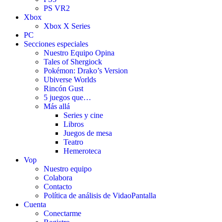
PS VR2
Xbox
Xbox X Series
PC
Secciones especiales
Nuestro Equipo Opina
Tales of Shergiock
Pokémon: Drako’s Version
Ubiverse Worlds
Rincón Gust
5 juegos que…
Más allá
Series y cine
Libros
Juegos de mesa
Teatro
Hemeroteca
Vop
Nuestro equipo
Colabora
Contacto
Política de análisis de VidaoPantalla
Cuenta
Conectarme