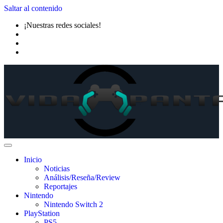
Saltar al contenido
¡Nuestras redes sociales!
Inicio
Noticias
Análisis/Reseña/Review
Reportajes
Nintendo
Nintendo Switch 2
PlayStation
PS5