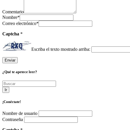
Comentario
Nombre
*
Correo electrónico
*
Captcha
*
Escriba el texto mostrado arriba:
¿Qué te apetece leer?
Ir
¡Conéctate!
Nombre de usuario
Contraseña
Captcha
*