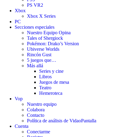
PS VR2
Xbox
Xbox X Series
PC
Secciones especiales
Nuestro Equipo Opina
Tales of Shergiock
Pokémon: Drako’s Version
Ubiverse Worlds
Rincón Gust
5 juegos que…
Más allá
Series y cine
Libros
Juegos de mesa
Teatro
Hemeroteca
Vop
Nuestro equipo
Colabora
Contacto
Política de análisis de VidaoPantalla
Cuenta
Conectarme