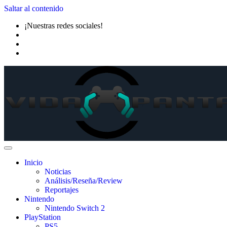
Saltar al contenido
¡Nuestras redes sociales!
Inicio
Noticias
Análisis/Reseña/Review
Reportajes
Nintendo
Nintendo Switch 2
PlayStation
PS5