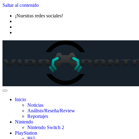
Saltar al contenido
¡Nuestras redes sociales!
Inicio
Noticias
Análisis/Reseña/Review
Reportajes
Nintendo
Nintendo Switch 2
PlayStation
PS5