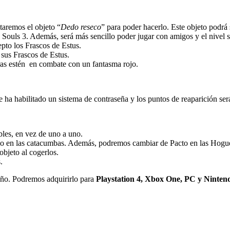
aremos el objeto “
Dedo reseco
” para poder hacerlo. Este objeto podrá
uls 3. Además, será más sencillo poder jugar con amigos y el nivel se 
epto los Frascos de Estus.
sus Frascos de Estus.
ras estén en combate con un fantasma rojo.
a habilitado un sistema de contraseña y los puntos de reaparición será
les, en vez de uno a uno.
ado en las catacumbas. Además, podremos cambiar de Pacto en las Hogu
bjeto al cogerlos.
.
año. Podremos adquirirlo para
Playstation 4, Xbox One, PC y Ninten