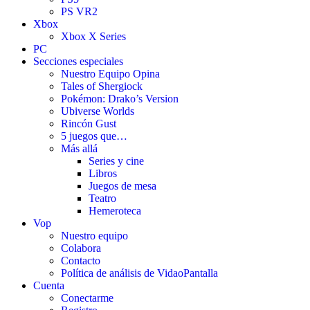
PS VR2
Xbox
Xbox X Series
PC
Secciones especiales
Nuestro Equipo Opina
Tales of Shergiock
Pokémon: Drako’s Version
Ubiverse Worlds
Rincón Gust
5 juegos que…
Más allá
Series y cine
Libros
Juegos de mesa
Teatro
Hemeroteca
Vop
Nuestro equipo
Colabora
Contacto
Política de análisis de VidaoPantalla
Cuenta
Conectarme