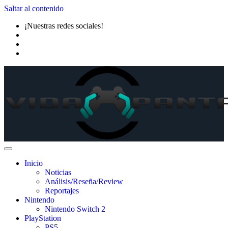
Saltar al contenido
¡Nuestras redes sociales!
Inicio
Noticias
Análisis/Reseña/Review
Reportajes
Nintendo
Nintendo Switch 2
PlayStation
PS5