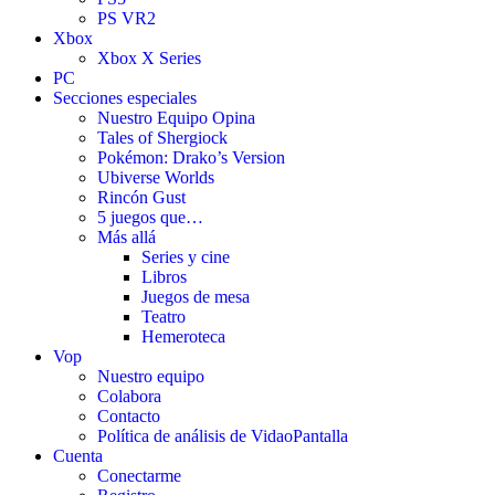
PS VR2
Xbox
Xbox X Series
PC
Secciones especiales
Nuestro Equipo Opina
Tales of Shergiock
Pokémon: Drako’s Version
Ubiverse Worlds
Rincón Gust
5 juegos que…
Más allá
Series y cine
Libros
Juegos de mesa
Teatro
Hemeroteca
Vop
Nuestro equipo
Colabora
Contacto
Política de análisis de VidaoPantalla
Cuenta
Conectarme