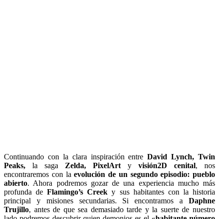
Continuando con la clara inspiración entre
David Lynch, Twin
Peaks,
la saga
Zelda, PixelArt
y
visión
2D cenital
, nos
encontraremos con la
evolución de un segundo episodio: pueblo
abierto
. Ahora podremos gozar de una experiencia mucho más
profunda de
Flamingo’s Creek
y sus habitantes con la historia
principal y misiones secundarias. Si encontramos a
Daphne
Trujillo
, antes de que sea demasiado tarde y la suerte de nuestro
lado podremos descubrir quien demonios es el «
habitante número