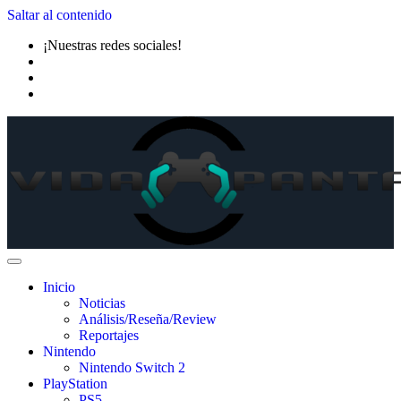
Saltar al contenido
¡Nuestras redes sociales!
Inicio
Noticias
Análisis/Reseña/Review
Reportajes
Nintendo
Nintendo Switch 2
PlayStation
PS5