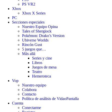
PS VR2
Xbox
Xbox X Series
PC
Secciones especiales
Nuestro Equipo Opina
Tales of Shergiock
Pokémon: Drako’s Version
Ubiverse Worlds
Rincón Gust
5 juegos que…
Más allá
Series y cine
Libros
Juegos de mesa
Teatro
Hemeroteca
Vop
Nuestro equipo
Colabora
Contacto
Política de análisis de VidaoPantalla
Cuenta
Conectarme