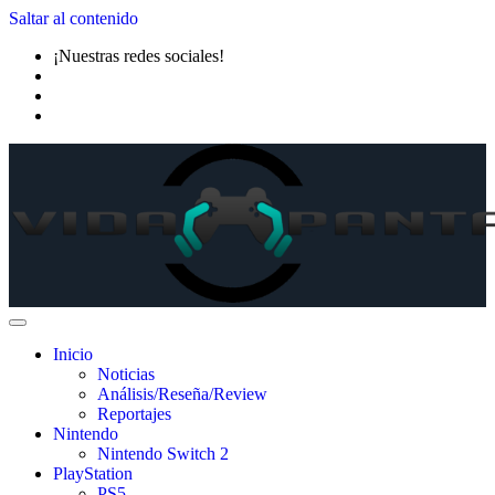
Saltar al contenido
¡Nuestras redes sociales!
Inicio
Noticias
Análisis/Reseña/Review
Reportajes
Nintendo
Nintendo Switch 2
PlayStation
PS5