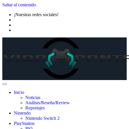
Saltar al contenido
¡Nuestras redes sociales!
Inicio
Noticias
Análisis/Reseña/Review
Reportajes
Nintendo
Nintendo Switch 2
PlayStation
PS5