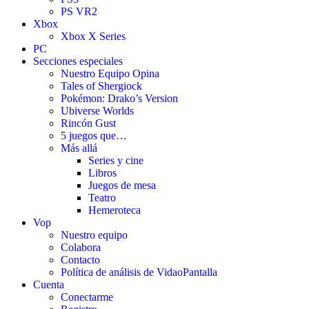
PS VR2
Xbox
Xbox X Series
PC
Secciones especiales
Nuestro Equipo Opina
Tales of Shergiock
Pokémon: Drako’s Version
Ubiverse Worlds
Rincón Gust
5 juegos que…
Más allá
Series y cine
Libros
Juegos de mesa
Teatro
Hemeroteca
Vop
Nuestro equipo
Colabora
Contacto
Política de análisis de VidaoPantalla
Cuenta
Conectarme