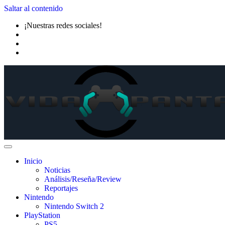
Saltar al contenido
¡Nuestras redes sociales!
Inicio
Noticias
Análisis/Reseña/Review
Reportajes
Nintendo
Nintendo Switch 2
PlayStation
PS5