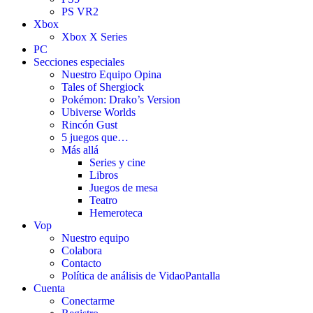
PS VR2
Xbox
Xbox X Series
PC
Secciones especiales
Nuestro Equipo Opina
Tales of Shergiock
Pokémon: Drako’s Version
Ubiverse Worlds
Rincón Gust
5 juegos que…
Más allá
Series y cine
Libros
Juegos de mesa
Teatro
Hemeroteca
Vop
Nuestro equipo
Colabora
Contacto
Política de análisis de VidaoPantalla
Cuenta
Conectarme