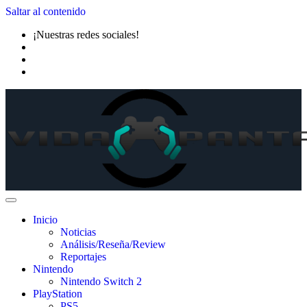
Saltar al contenido
¡Nuestras redes sociales!
Inicio
Noticias
Análisis/Reseña/Review
Reportajes
Nintendo
Nintendo Switch 2
PlayStation
PS5