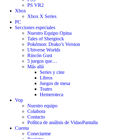
PS VR2
Xbox
Xbox X Series
PC
Secciones especiales
Nuestro Equipo Opina
Tales of Shergiock
Pokémon: Drako’s Version
Ubiverse Worlds
Rincón Gust
5 juegos que…
Más allá
Series y cine
Libros
Juegos de mesa
Teatro
Hemeroteca
Vop
Nuestro equipo
Colabora
Contacto
Política de análisis de VidaoPantalla
Cuenta
Conectarme