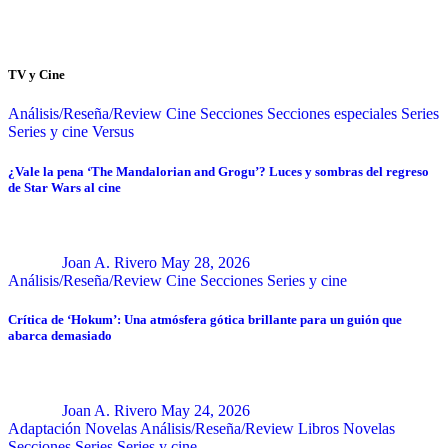
TV y Cine
Análisis/Reseña/Review
Cine
Secciones
Secciones especiales
Series
Series y cine
Versus
¿Vale la pena ‘The Mandalorian and Grogu’? Luces y sombras del regreso
de Star Wars al cine
Joan A. Rivero
May 28, 2026
Análisis/Reseña/Review
Cine
Secciones
Series y cine
Crítica de ‘Hokum’: Una atmósfera gótica brillante para un guión que
abarca demasiado
Joan A. Rivero
May 24, 2026
Adaptación Novelas
Análisis/Reseña/Review
Libros
Novelas
Secciones
Series
Series y cine