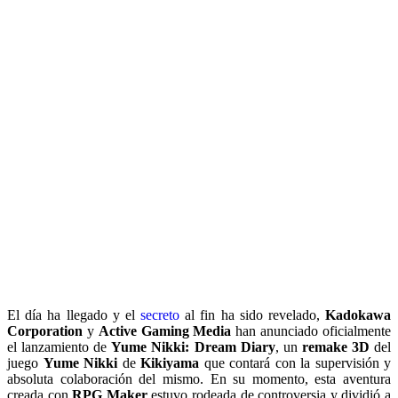
El día ha llegado y el
secreto
al fin ha sido revelado,
Kadokawa
Corporation
y
Active Gaming Media
han anunciado oficialmente
el lanzamiento de
Yume Nikki: Dream Diary
, un
remake 3D
del
juego
Yume Nikki
de
Kikiyama
que contará con la supervisión y
absoluta colaboración del mismo. En su momento, esta aventura
creada con
RPG Maker
estuvo rodeada de controversia y dividió a