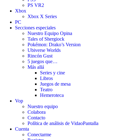
PS VR2
Xbox
Xbox X Series
PC
Secciones especiales
Nuestro Equipo Opina
Tales of Shergiock
Pokémon: Drako’s Version
Ubiverse Worlds
Rincón Gust
5 juegos que…
Más allá
Series y cine
Libros
Juegos de mesa
Teatro
Hemeroteca
Vop
Nuestro equipo
Colabora
Contacto
Política de análisis de VidaoPantalla
Cuenta
Conectarme