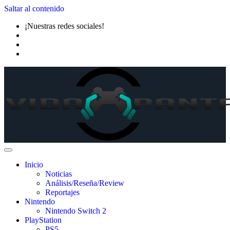
Saltar al contenido
¡Nuestras redes sociales!
Inicio
Noticias
Análisis/Reseña/Review
Reportajes
Nintendo
Nintendo Switch 2
PlayStation
PS5