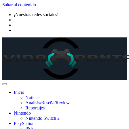
Saltar al contenido
¡Nuestras redes sociales!
Inicio
Noticias
Análisis/Reseña/Review
Reportajes
Nintendo
Nintendo Switch 2
PlayStation
PS5