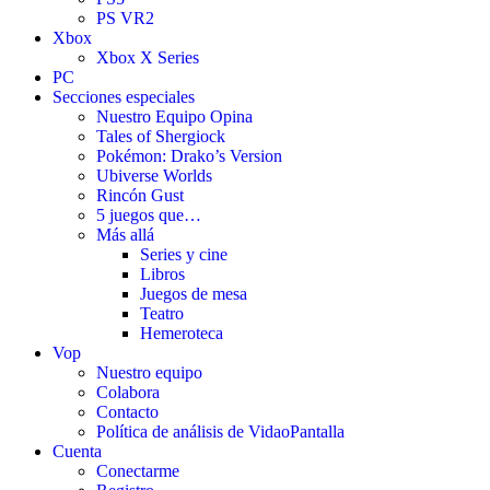
PS VR2
Xbox
Xbox X Series
PC
Secciones especiales
Nuestro Equipo Opina
Tales of Shergiock
Pokémon: Drako’s Version
Ubiverse Worlds
Rincón Gust
5 juegos que…
Más allá
Series y cine
Libros
Juegos de mesa
Teatro
Hemeroteca
Vop
Nuestro equipo
Colabora
Contacto
Política de análisis de VidaoPantalla
Cuenta
Conectarme