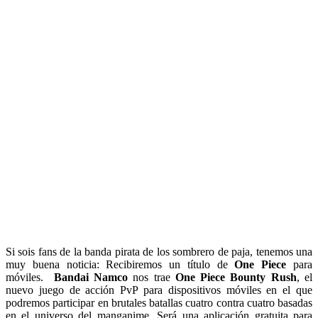
Si sois fans de la banda pirata de los sombrero de paja, tenemos una
muy buena noticia: Recibiremos un título de
One Piece
para
móviles.
Bandai Namco
nos trae
One Piece Bounty Rush
, el
nuevo juego de acción PvP para dispositivos móviles en el que
podremos participar en brutales batallas cuatro contra cuatro basadas
en el universo del manganime. Será una aplicación gratuita para