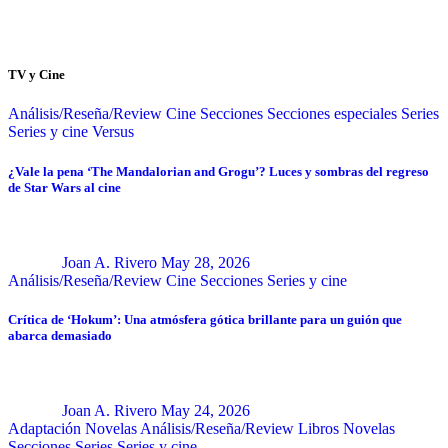
TV y Cine
Análisis/Reseña/Review
Cine
Secciones
Secciones especiales
Series
Series y cine
Versus
¿Vale la pena ‘The Mandalorian and Grogu’? Luces y sombras del regreso
de Star Wars al cine
Joan A. Rivero
May 28, 2026
Análisis/Reseña/Review
Cine
Secciones
Series y cine
Crítica de ‘Hokum’: Una atmósfera gótica brillante para un guión que
abarca demasiado
Joan A. Rivero
May 24, 2026
Adaptación Novelas
Análisis/Reseña/Review
Libros
Novelas
Secciones
Series
Series y cine