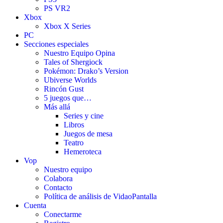
PS VR2
Xbox
Xbox X Series
PC
Secciones especiales
Nuestro Equipo Opina
Tales of Shergiock
Pokémon: Drako’s Version
Ubiverse Worlds
Rincón Gust
5 juegos que…
Más allá
Series y cine
Libros
Juegos de mesa
Teatro
Hemeroteca
Vop
Nuestro equipo
Colabora
Contacto
Política de análisis de VidaoPantalla
Cuenta
Conectarme