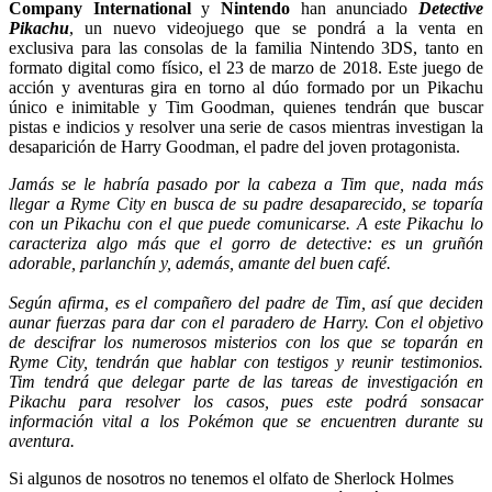
Company International
y
Nintendo
han anunciado
Detective
Pikachu
, un nuevo videojuego que se pondrá a la venta en
exclusiva para las consolas de la familia Nintendo 3DS, tanto en
formato digital como físico, el 23 de marzo de 2018. Este juego de
acción y aventuras gira en torno al dúo formado por un Pikachu
único e inimitable y Tim Goodman, quienes tendrán que buscar
pistas e indicios y resolver una serie de casos mientras investigan la
desaparición de Harry Goodman, el padre del joven protagonista.
Jamás se le habría pasado por la cabeza a Tim que, nada más
llegar a Ryme City en busca de su padre desaparecido, se toparía
con un Pikachu con el que puede comunicarse. A este Pikachu lo
caracteriza algo más que el gorro de detective: es un gruñón
adorable, parlanchín y, además, amante del buen café.
Según afirma, es el compañero del padre de Tim, así que deciden
aunar fuerzas para dar con el paradero de Harry. Con el objetivo
de descifrar los numerosos misterios con los que se toparán en
Ryme City, tendrán que hablar con testigos y reunir testimonios.
Tim tendrá que delegar parte de las tareas de investigación en
Pikachu para resolver los casos, pues este podrá sonsacar
información vital a los Pokémon que se encuentren durante su
aventura.
Si algunos de nosotros no tenemos el olfato de Sherlock Holmes