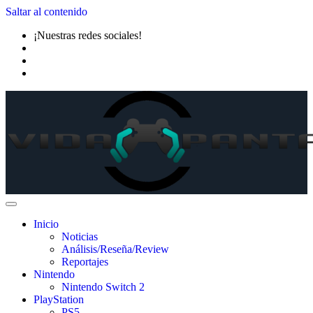
Saltar al contenido
¡Nuestras redes sociales!
Inicio
Noticias
Análisis/Reseña/Review
Reportajes
Nintendo
Nintendo Switch 2
PlayStation
PS5