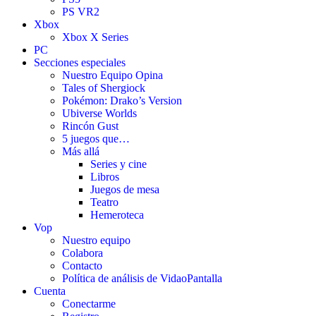
PS VR2
Xbox
Xbox X Series
PC
Secciones especiales
Nuestro Equipo Opina
Tales of Shergiock
Pokémon: Drako’s Version
Ubiverse Worlds
Rincón Gust
5 juegos que…
Más allá
Series y cine
Libros
Juegos de mesa
Teatro
Hemeroteca
Vop
Nuestro equipo
Colabora
Contacto
Política de análisis de VidaoPantalla
Cuenta
Conectarme