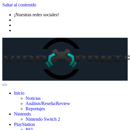
Saltar al contenido
¡Nuestras redes sociales!
Inicio
Noticias
Análisis/Reseña/Review
Reportajes
Nintendo
Nintendo Switch 2
PlayStation
PS5