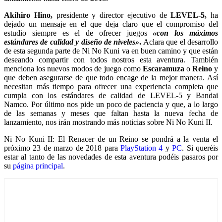
Akihiro Hino,
presidente y director ejecutivo de
LEVEL-5,
ha
dejado un mensaje en el que deja claro que el compromiso del
estudio siempre es el de ofrecer juegos
«con los máximos
estándares de calidad y diseño de niveles»
.
Aclara que el desarrollo
de esta segunda parte de Ni No Kuni va en buen camino y que están
deseando compartir con todos nostros esta aventura. También
menciona los nuevos modos de juego como
Escaramuza
o
Reino
y
que deben asegurarse de que todo encage de la mejor manera. Así
necesitan más tiempo para ofrecer una experiencia completa que
cumpla con los estándares de calidad de LEVEL-5 y Bandai
Namco. Por último nos pide un poco de paciencia y que, a lo largo
de las semanas y meses que faltan hasta la nueva fecha de
lanzamiento, nos irán mostrando más noticias sobre Ni No Kuni II.
Ni No Kuni II: El Renacer de un Reino se pondrá a la venta el
próximo 23 de marzo de 2018 para
PlayStation 4
y
PC
. Si queréis
estar al tanto de las novedades de esta aventura podéis pasaros por
su
página principal
.