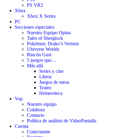
PS VR2
Xbox
Xbox X Series
PC
Secciones especiales
Nuestro Equipo Opina
Tales of Shergiock
Pokémon: Drako’s Version
Ubiverse Worlds
Rincón Gust
5 juegos que…
Más allá
Series y cine
Libros
Juegos de mesa
Teatro
Hemeroteca
Vop
Nuestro equipo
Colabora
Contacto
Política de análisis de VidaoPantalla
Cuenta
Conectarme