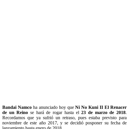
B
andai Namco
ha anunciado hoy que
Ni No Kuni II El Renacer
de un Reino
se hará de rogar hasta el
23 de marzo de 2018
.
Recordamos que ya sufrió un retraso, pues estaba previsto para
noviembre de este año 2017, y se decidió posponer su fecha de
lanzamiento hasta enero de 2018.