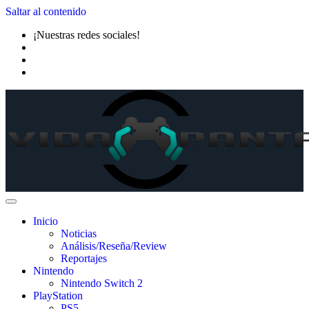
Saltar al contenido
¡Nuestras redes sociales!
Inicio
Noticias
Análisis/Reseña/Review
Reportajes
Nintendo
Nintendo Switch 2
PlayStation
PS5