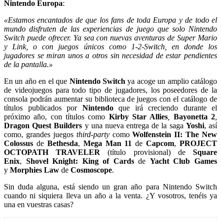
Nintendo Europa
:
«Estamos encantados de que los fans de toda Europa y de todo el
mundo disfruten de las experiencias de juego que solo Nintendo
Switch puede ofrecer. Ya sea con nuevas aventuras de Super Mario
y Link, o con juegos únicos como 1-2-Switch, en donde los
jugadores se miran unos a otros sin necesidad de estar pendientes
de la pantalla.»
En un año en el que
Nintendo Switch
ya acoge un amplio catálogo
de videojuegos para todo tipo de jugadores, los poseedores de la
consola podrán aumentar su biblioteca de juegos con el catálogo de
títulos publicados por
Nintendo
que irá creciendo durante el
próximo año, con títulos como
Kirby Star Allies
,
Bayonetta 2
,
Dragon Quest Builders
y una nueva entrega de la saga
Yoshi
, así
como, grandes juegos
third-party
como
Wolfenstein II: The New
Colossus
de
Bethesda
,
Mega Man 11
de
Capcom
,
PROJECT
OCTOPATH TRAVELER
(título provisional) de
Square
Enix
,
Shovel Knight: King of Cards
de
Yacht Club Games
y
Morphies Law
de
Cosmoscope
.
Sin duda alguna, está siendo un gran año para Nintendo Switch
cuando ni siquiera lleva un año a la venta. ¿Y vosotros, tenéis ya
una en vuestras casas?