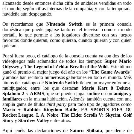
alcanzado desde entonces dicha cifra de unidades vendidas en todo
el mundo, según cifras internas de la compañía, y con la temporada
navideña aún despegando.
Os recordamos que
Nintendo Switch
es la primera consola
doméstica que puede jugarse tanto en el televisor como en modo
portátil, lo que permite a los jugadores divertirse con sus juegos
favoritos donde quieran, como quieran, cuando quieran y con quien
quieran.
Por si fuera poco, el catálogo de la consola cuenta ya con dos de los
videojuegos más aclamados de todos los tiempos:
Super Mario
Odyssey
y
The Legend of Zelda: Breath of the Wild
. Este último
ganó el premio al mejor juego del año en los “
The Game Awards
”
y ambos han recibido numerosos galardones en todo el mundo. Más
títulos del catálogo de
Nintendo Switch
tienen un mayor enfoque al
multijugador, entre los que destacan
Mario Kart 8 Deluxe
,
Splatoon 2
y
ARMS
, que se pueden jugar
online
o con
amigos y
familiares
en la misma habitación. Además, también cuenta con una
amplia gama de títulos
third-party
para todo tipo de jugadores como
Mario + Rabbids Kingdom Battle
,
EA SPORTS FIFA 18
,
Rocket League
,
L.A. Noire
,
The Elder Scrolls V: Skyrim
,
Golf
Story
y
Stardew Valley
entre otros.
Aquí tenéis las declaraciones de
Satoru Shibata
, presidente de