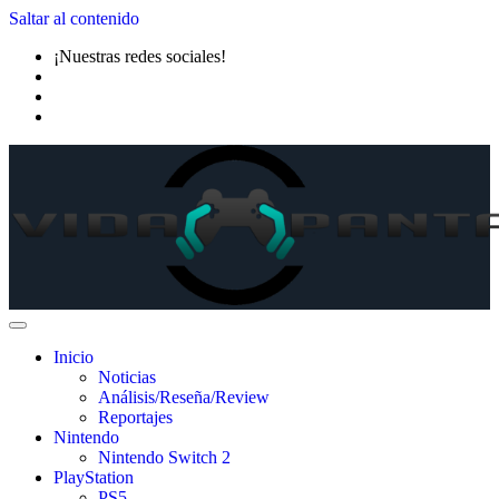
Saltar al contenido
¡Nuestras redes sociales!
Inicio
Noticias
Análisis/Reseña/Review
Reportajes
Nintendo
Nintendo Switch 2
PlayStation
PS5