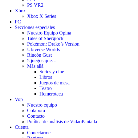
PS VR2
Xbox
Xbox X Series
PC
Secciones especiales
Nuestro Equipo Opina
Tales of Shergiock
Pokémon: Drako’s Version
Ubiverse Worlds
Rincón Gust
5 juegos que…
Más allá
Series y cine
Libros
Juegos de mesa
Teatro
Hemeroteca
Vop
Nuestro equipo
Colabora
Contacto
Política de análisis de VidaoPantalla
Cuenta
Conectarme