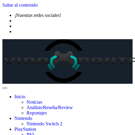
Saltar al contenido
¡Nuestras redes sociales!
Inicio
Noticias
Análisis/Reseña/Review
Reportajes
Nintendo
Nintendo Switch 2
PlayStation
PS5