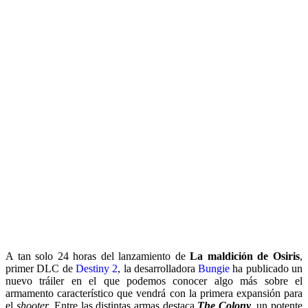
A tan solo 24 horas del lanzamiento de
La maldición de Osiris
,
primer DLC de
Destiny 2
, la desarrolladora
Bungie
ha publicado un
nuevo tráiler en el que podemos conocer algo más sobre el
armamento característico que vendrá con la primera expansión para
el
shooter
. Entre las distintas armas destaca
The Colony
, un potente