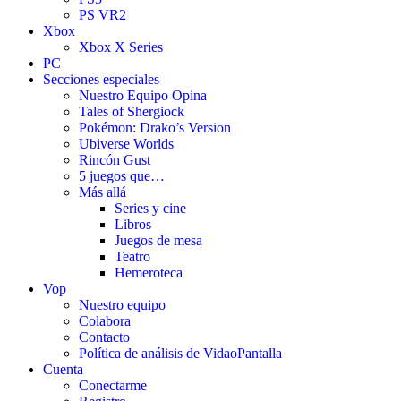
PS VR2
Xbox
Xbox X Series
PC
Secciones especiales
Nuestro Equipo Opina
Tales of Shergiock
Pokémon: Drako’s Version
Ubiverse Worlds
Rincón Gust
5 juegos que…
Más allá
Series y cine
Libros
Juegos de mesa
Teatro
Hemeroteca
Vop
Nuestro equipo
Colabora
Contacto
Política de análisis de VidaoPantalla
Cuenta
Conectarme