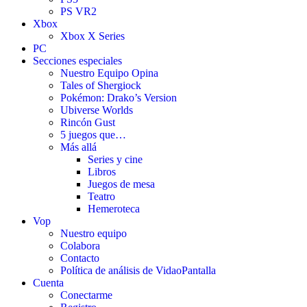
PS VR2
Xbox
Xbox X Series
PC
Secciones especiales
Nuestro Equipo Opina
Tales of Shergiock
Pokémon: Drako’s Version
Ubiverse Worlds
Rincón Gust
5 juegos que…
Más allá
Series y cine
Libros
Juegos de mesa
Teatro
Hemeroteca
Vop
Nuestro equipo
Colabora
Contacto
Política de análisis de VidaoPantalla
Cuenta
Conectarme