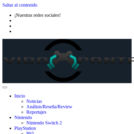
Saltar al contenido
¡Nuestras redes sociales!
Inicio
Noticias
Análisis/Reseña/Review
Reportajes
Nintendo
Nintendo Switch 2
PlayStation
PS5