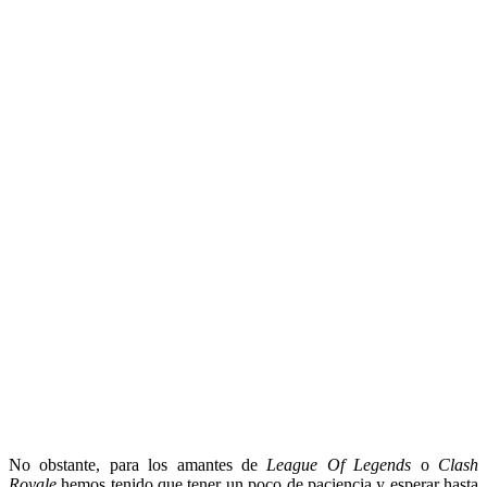
No obstante, para los amantes de
League Of Legends
o
Clash
Royale
hemos tenido que tener un poco de paciencia y esperar hasta