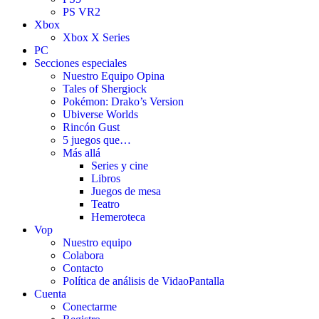
PS VR2
Xbox
Xbox X Series
PC
Secciones especiales
Nuestro Equipo Opina
Tales of Shergiock
Pokémon: Drako’s Version
Ubiverse Worlds
Rincón Gust
5 juegos que…
Más allá
Series y cine
Libros
Juegos de mesa
Teatro
Hemeroteca
Vop
Nuestro equipo
Colabora
Contacto
Política de análisis de VidaoPantalla
Cuenta
Conectarme