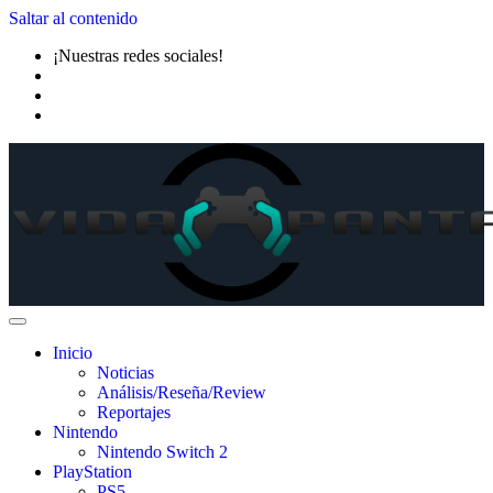
Saltar al contenido
¡Nuestras redes sociales!
Inicio
Noticias
Análisis/Reseña/Review
Reportajes
Nintendo
Nintendo Switch 2
PlayStation
PS5