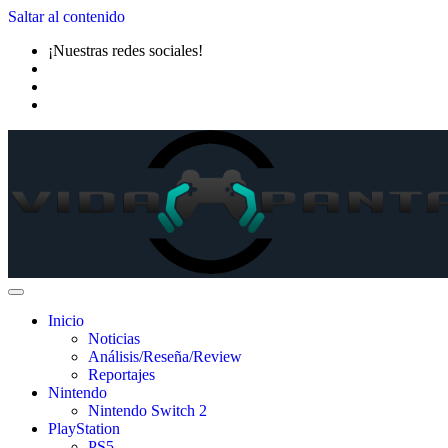
Saltar al contenido
¡Nuestras redes sociales!
Inicio
Noticias
Análisis/Reseña/Review
Reportajes
Nintendo
Nintendo Switch 2
PlayStation
PS5