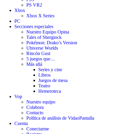
PS VR2
Xbox
Xbox X Series
PC
Secciones especiales
Nuestro Equipo Opina
Tales of Shergiock
Pokémon: Drako’s Version
Ubiverse Worlds
Rincón Gust
5 juegos que…
Más allá
Series y cine
Libros
Juegos de mesa
Teatro
Hemeroteca
Vop
Nuestro equipo
Colabora
Contacto
Política de análisis de VidaoPantalla
Cuenta
Conectarme