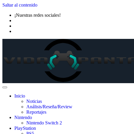
Saltar al contenido
¡Nuestras redes sociales!
Inicio
Noticias
Análisis/Reseña/Review
Reportajes
Nintendo
Nintendo Switch 2
PlayStation
PS5