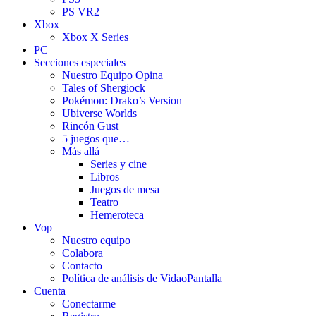
PS VR2
Xbox
Xbox X Series
PC
Secciones especiales
Nuestro Equipo Opina
Tales of Shergiock
Pokémon: Drako’s Version
Ubiverse Worlds
Rincón Gust
5 juegos que…
Más allá
Series y cine
Libros
Juegos de mesa
Teatro
Hemeroteca
Vop
Nuestro equipo
Colabora
Contacto
Política de análisis de VidaoPantalla
Cuenta
Conectarme