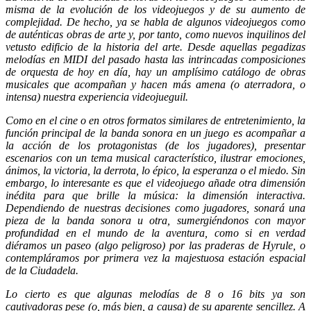
misma de la evolución de los videojuegos y de su aumento de
complejidad. De hecho, ya se habla de algunos videojuegos como
de auténticas obras de arte y, por tanto, como nuevos inquilinos del
vetusto edificio de la historia del arte. Desde aquellas pegadizas
melodías en MIDI del pasado hasta las intrincadas composiciones
de orquesta de hoy en día, hay un amplísimo catálogo de obras
musicales que acompañan y hacen más amena (o aterradora, o
intensa) nuestra experiencia videojueguil.
Como en el cine o en otros formatos similares de entretenimiento, la
función principal de la banda sonora en un juego es acompañar a
la acción de los protagonistas (de los jugadores), presentar
escenarios con un tema musical característico, ilustrar emociones,
ánimos, la victoria, la derrota, lo épico, la esperanza o el miedo. Sin
embargo, lo interesante es que el videojuego añade otra dimensión
inédita para que brille la música: la dimensión interactiva.
Dependiendo de nuestras decisiones como jugadores, sonará una
pieza de la banda sonora u otra, sumergiéndonos con mayor
profundidad en el mundo de la aventura, como si en verdad
diéramos un paseo (algo peligroso) por las praderas de Hyrule, o
contempláramos por primera vez la majestuosa estación espacial
de la Ciudadela.
Lo cierto es que algunas melodías de 8 o 16 bits ya son
cautivadoras pese (o, más bien, a causa) de su aparente sencillez. A