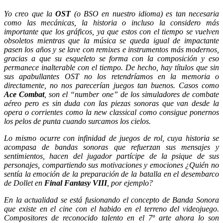
Yo creo que la
OST
(o BSO en nuestro idioma) es tan necesaria
como las mecánicas, la historia o incluso la considero más
importante que los gráficos, ya que estos con el tiempo se vuelven
obsoletos mientras que la música se queda igual de impactante
pasen los años y se lave con remixes e instrumentos más modernos,
gracias a que su esqueleto se forma con la composición y eso
permanece inalterable con el tiempo. De hecho, hay títulos que sin
sus apabullantes OST no los retendríamos en la memoria o
directamente, no nos parecerían juegos tan buenos. Casos como
Ace Combat
, son el “number one” de los simuladores de combate
aéreo pero es sin duda con las piezas sonoras que van desde la
opera o corrientes como la new classical como consigue ponernos
los pelos de punta cuando surcamos los cielos.
Lo mismo ocurre con infinidad de juegos de rol, cuya historia se
acompasa de bandas sonoras que refuerzan sus mensajes y
sentimientos, hacen del jugador partícipe de la psique de sus
personajes, compartiendo sus motivaciones y emociones ¿Quién no
sentía la emoción de la preparación de la batalla en el desembarco
de Dollet en
Final Fantasy VIII
, por ejemplo?
En la actualidad se está fusionando el concepto de Banda Sonora
que existe en el cine con el habido en el terreno del videojuego.
Compositores de reconocido talento en el 7º arte ahora lo son