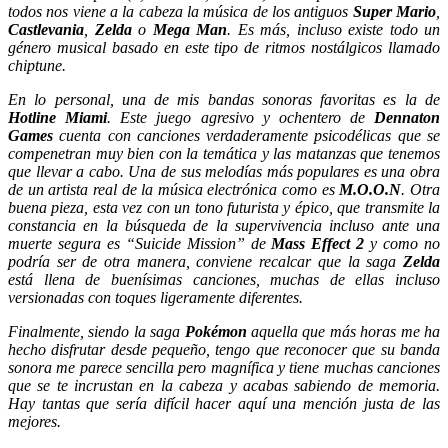
todos nos viene a la cabeza la música de los antiguos
Super Mario
,
Castlevania
,
Zelda
o
Mega Man
. Es más, incluso existe todo un
género musical basado en este tipo de ritmos nostálgicos llamado
chiptune.
En lo personal, una de mis bandas sonoras favoritas es la de
Hotline Miami
. Este juego agresivo y ochentero de
Dennaton
Games
cuenta con canciones verdaderamente psicodélicas que se
compenetran muy bien con la temática y las matanzas que tenemos
que llevar a cabo. Una de sus melodías más populares es una obra
de un artista real de la música electrónica como es
M.O.O.N
.
Otra
buena pieza, esta vez con un tono futurista y épico, que transmite la
constancia en la búsqueda de la supervivencia incluso ante una
muerte segura es “Suicide Mission” de
Mass Effect 2
y c
omo no
podría ser de otra manera, conviene recalcar que la saga
Zelda
está llena de buenísimas canciones, muchas de ellas incluso
versionadas con toques ligeramente diferentes.
Finalmente, siendo la saga
Pokémon
aquella que más horas me ha
hecho disfrutar desde pequeño, tengo que reconocer que su banda
sonora me parece sencilla pero magnífica y tiene muchas canciones
que se te incrustan en la cabeza y acabas sabiendo de memoria.
Hay tantas que sería difícil hacer aquí una mención justa de las
mejores.