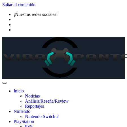
Saltar al contenido
¡Nuestras redes sociales!
Inicio
Noticias
Análisis/Reseña/Review
Reportajes
Nintendo
Nintendo Switch 2
PlayStation
PS5