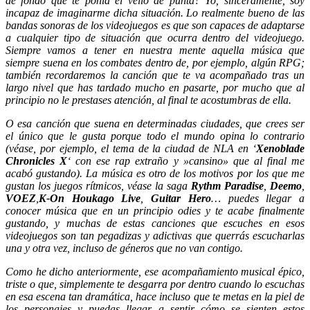
de fondo que te ponía el vello de punta? Yo, sinceramente, soy
incapaz de imaginarme dicha situación. Lo realmente bueno de las
bandas sonoras de los videojuegos es que son capaces de adaptarse
a cualquier tipo de situación que ocurra dentro del videojuego.
Siempre vamos a tener en nuestra mente aquella música que
siempre suena en los combates dentro de, por ejemplo, algún RPG;
también recordaremos la canción que te va acompañado tras un
largo nivel que has tardado mucho en pasarte, por mucho que al
principio no le prestases atención, al final te acostumbras de ella.
O esa canción que suena en determinadas ciudades, que crees ser
el único que le gusta porque todo el mundo opina lo contrario
(véase, por ejemplo, el tema de la ciudad de NLA en ‘
Xenoblade
Chronicles X
‘ con ese rap extraño y »cansino» que al final me
acabó gustando). La música es otro de los motivos por los que me
gustan los juegos rítmicos, véase la saga
Rythm Paradise
,
Deemo
,
VOEZ
,
K-On Houkago Live
,
Guitar Hero
… puedes llegar a
conocer música que en un principio odies y te acabe finalmente
gustando, y muchas de estas canciones que escuches en esos
videojuegos son tan pegadizas y adictivas que querrás escucharlas
una y otra vez, incluso de géneros que no van contigo.
Como he dicho anteriormente, ese acompañamiento musical épico,
triste o que, simplemente te desgarra por dentro cuando lo escuchas
en esa escena tan dramática, hace incluso que te metas en la piel de
los personajes y puedas llegar a sentir cómo se sienten estos