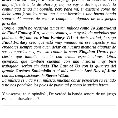
muy diferente a la de ahora y, no, no voy a decir que toda la
comunidad tenga mi opinión, pero para mí, si existiera como he
dicho »una fórmula» sería una buena historia + una buena banda
sonora. Al menos de esto se componen algunos de mis juegos
favoritos.
Porque ¿quién no recuerda temas tan míticos como
To Zanarkand
de
Final Fantasy X
o, ya que estamos, la mayoría de melodías que
podemos disfrutar en
Final Fantasy VII
? A decir verdad, la saga
Final Fantasy
creo que está muy mimada en ese aspecto y sus
creadores siempre consiguen dejar en nuestra memoria algunas de
sus composiciones, eso sin contar la saga
Kingdom Hearts
por
cierto, que también cuenta con temas espectaculares. Otros
ejemplos, que también cuentan con una historia muy bien
trabajada, serían sin duda
The Last of Us
con la guitarra del
grande
Gustavo Santaolalla
o el más reciente
Last Day of June
con las composiciones de
Steven Wilson
.
La música es vida y sin música, muchas obras perderían su sentido
y no nos pondrían los pelos de punta tal y como lo suelen hacer.
Y vosotros, ¿qué opináis? ¿De verdad la banda sonora de un juego
esta tan infravalorada?