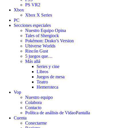
PS VR2
Xbox
Xbox X Series
PC
Secciones especiales
Nuestro Equipo Opina
Tales of Shergiock
Pokémon: Drako’s Version
Ubiverse Worlds
Rincón Gust
5 juegos que…
Más allá
Series y cine
Libros
Juegos de mesa
Teatro
Hemeroteca
Vop
Nuestro equipo
Colabora
Contacto
Política de análisis de VidaoPantalla
Cuenta
Conectarme