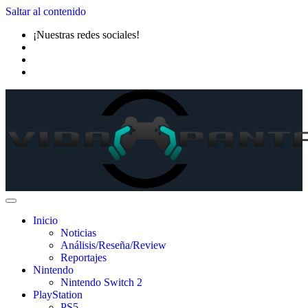
Saltar al contenido
¡Nuestras redes sociales!
Inicio
Noticias
Análisis/Reseña/Review
Reportajes
Nintendo
Nintendo Switch 2
PlayStation
PS5