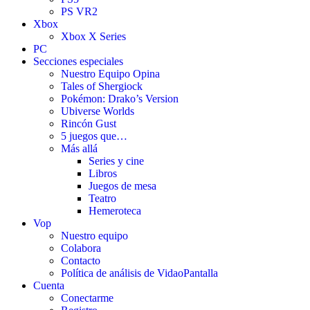
PS VR2
Xbox
Xbox X Series
PC
Secciones especiales
Nuestro Equipo Opina
Tales of Shergiock
Pokémon: Drako’s Version
Ubiverse Worlds
Rincón Gust
5 juegos que…
Más allá
Series y cine
Libros
Juegos de mesa
Teatro
Hemeroteca
Vop
Nuestro equipo
Colabora
Contacto
Política de análisis de VidaoPantalla
Cuenta
Conectarme