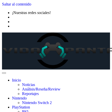
Saltar al contenido
¡Nuestras redes sociales!
Inicio
Noticias
Análisis/Reseña/Review
Reportajes
Nintendo
Nintendo Switch 2
PlayStation
PS5