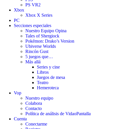
PS VR2
Xbox
Xbox X Series
PC
Secciones especiales
Nuestro Equipo Opina
Tales of Shergiock
Pokémon: Drako’s Version
Ubiverse Worlds
Rincón Gust
5 juegos que…
Más allá
Series y cine
Libros
Juegos de mesa
Teatro
Hemeroteca
Vop
Nuestro equipo
Colabora
Contacto
Política de análisis de VidaoPantalla
Cuenta
Conectarme