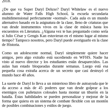
2018.
¿De que va Super Daryl Deluxe? Daryl Whitelaw es el nuevo
alumno de Water Falls High School, la escuela secundaria
multidimensional perfectamente «normal». Cada aula es un mundo
alternativo basado en la asignatura de la clase, lleno de criaturas que
van desde instrumentos vivos en la clase de música hasta los
encuentros en Literatura. ¿Alguna vez te has preguntado como sería
si Julio César y Gengis Kan estuvieran en el mismo lugar al mismo
tiempo? Tampoco nosotros, pero Daryl puede averiguarlo en la clase
de Historia.
Como un adolescente normal, Daryl simplemente quiere hacer
amigos, pero algo extraño está sucediendo en WFHS. Nadie ha
visto al nuevo director y los estudiantes están desaparecidos. Las
aulas han estado bloqueadas durante semanas. Luego está esa
pequeña cosa extraña acerca de un secreto que casi destruyó el
mundo hace 40 años.
La suerte de Daryl lo lleva a un misterioso libro de autoayuda que le
da acceso a más de 45 poderes que van desde golpear a los
enemigos con puñetazos colosales hasta montar un tiburón en la
batalla. Éstas habilidades se pueden personalizar y mejorar de la
forma que quiera en un sistema de combate flexible con un montón
de posibles combinaciones y estilos de juego.