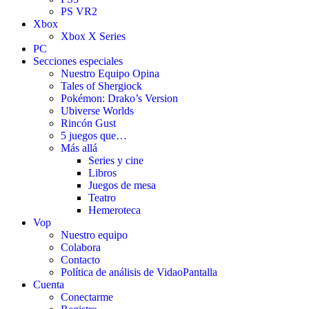
PS VR2
Xbox
Xbox X Series
PC
Secciones especiales
Nuestro Equipo Opina
Tales of Shergiock
Pokémon: Drako’s Version
Ubiverse Worlds
Rincón Gust
5 juegos que…
Más allá
Series y cine
Libros
Juegos de mesa
Teatro
Hemeroteca
Vop
Nuestro equipo
Colabora
Contacto
Política de análisis de VidaoPantalla
Cuenta
Conectarme