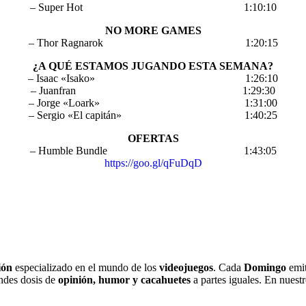
– Super Hot 1:10:10
NO MORE GAMES
– Thor Ragnarok 1:20:15
¿A QUÉ ESTAMOS JUGANDO ESTA SEMANA?
– Isaac «Isako» 1:26:10
– Juanfran 1:29:30
– Jorge «Loark» 1:31:00
– Sergio «El capitán» 1:40:25
OFERTAS
– Humble Bundle 1:43:05
https://goo.gl/qFuDqD
ión
especializado en el mundo de los
videojuegos
. Cada
Domingo
emit
ndes dosis de
opinión, humor y cacahuetes
a partes iguales. En nuest