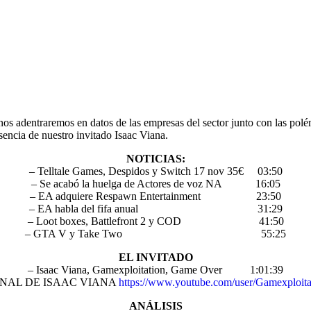
s adentraremos en datos de las empresas del sector junto con las polé
encia de nuestro invitado Isaac Viana.
NOTICIAS:
– Telltale Games, Despidos y Switch 17 nov 35€ 03:50
– Se acabó la huelga de Actores de voz NA 16:05
– EA adquiere Respawn Entertainment 23:50
– EA habla del fifa anual 31:29
– Loot boxes, Battlefront 2 y COD 41:50
– GTA V y Take Two 55:25
EL INVITADO
– Isaac Viana, Gamexploitation, Game Over 1:01:39
NAL DE ISAAC VIANA
https://www.youtube.com/user/Gamexploita
ANÁLISIS