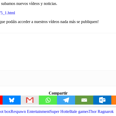
o subamos nuevos vídeos y noticias.
75_1.html
que podáis acceder a nuestros vídeos nada más se publiquen!
Compartir
ot box
Respawn Entertainment
Super Hot
telltale games
Thor Ragnarok