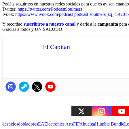
Podéis seguirnos en nuestras redes sociales para que os avisen cuand
Twitter:
https://twitter.com/PodcastSoulmers
Ivoox:
https://www.ivoox.com/podcast-podcast-soulmers_sq_f14201
Y recordad
suscribiros a nuestro canal
y darle a la
campanita
para 
Gracias a todos y UN SALUDO!
El Capitán
despidos
dobladores
EA
Electronics Arts
FIFA
huelga
Humble Bundle
Lo