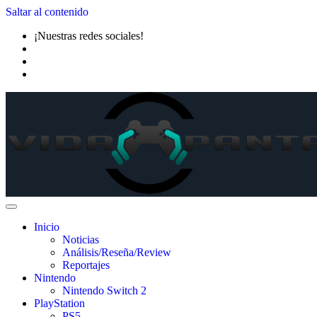
Saltar al contenido
¡Nuestras redes sociales!
Inicio
Noticias
Análisis/Reseña/Review
Reportajes
Nintendo
Nintendo Switch 2
PlayStation
PS5