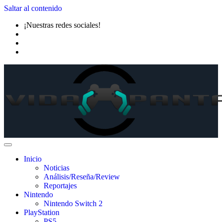
Saltar al contenido
¡Nuestras redes sociales!
Inicio
Noticias
Análisis/Reseña/Review
Reportajes
Nintendo
Nintendo Switch 2
PlayStation
PS5