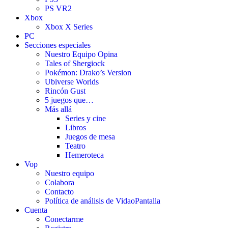
PS VR2
Xbox
Xbox X Series
PC
Secciones especiales
Nuestro Equipo Opina
Tales of Shergiock
Pokémon: Drako’s Version
Ubiverse Worlds
Rincón Gust
5 juegos que…
Más allá
Series y cine
Libros
Juegos de mesa
Teatro
Hemeroteca
Vop
Nuestro equipo
Colabora
Contacto
Política de análisis de VidaoPantalla
Cuenta
Conectarme