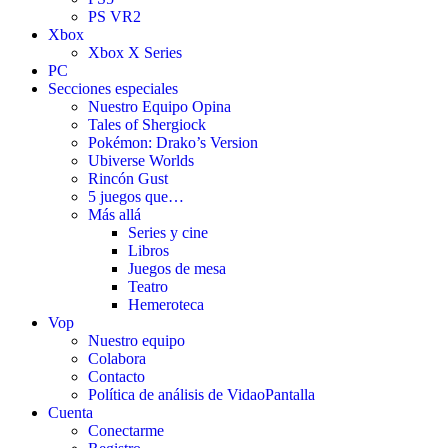
PS VR2
Xbox
Xbox X Series
PC
Secciones especiales
Nuestro Equipo Opina
Tales of Shergiock
Pokémon: Drako’s Version
Ubiverse Worlds
Rincón Gust
5 juegos que…
Más allá
Series y cine
Libros
Juegos de mesa
Teatro
Hemeroteca
Vop
Nuestro equipo
Colabora
Contacto
Política de análisis de VidaoPantalla
Cuenta
Conectarme