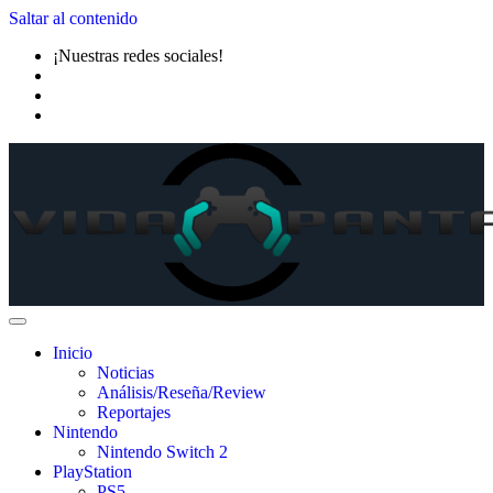
Saltar al contenido
¡Nuestras redes sociales!
Inicio
Noticias
Análisis/Reseña/Review
Reportajes
Nintendo
Nintendo Switch 2
PlayStation
PS5