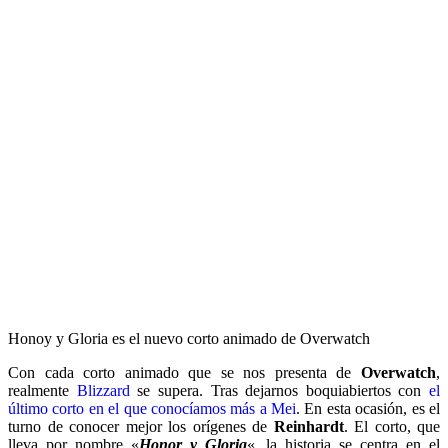
Honoy y Gloria es el nuevo corto animado de Overwatch
Con cada corto animado que se nos presenta de
Overwatch
,
realmente
Blizzard
se supera. Tras dejarnos boquiabiertos con
el
último corto en el que conocíamos más a Mei
. En esta ocasión, es el
turno de conocer mejor los orígenes de
Reinhardt
. El corto, que
lleva por nombre «
Honor y Gloria
«, la historia se centra en el