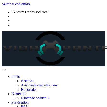
Saltar al contenido
¡Nuestras redes sociales!
Inicio
Noticias
Análisis/Reseña/Review
Reportajes
Nintendo
Nintendo Switch 2
PlayStation
PS5