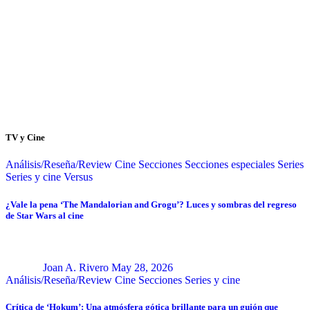
TV y Cine
Análisis/Reseña/Review
Cine
Secciones
Secciones especiales
Series
Series y cine
Versus
¿Vale la pena ‘The Mandalorian and Grogu’? Luces y sombras del regreso
de Star Wars al cine
Joan A. Rivero
May 28, 2026
Análisis/Reseña/Review
Cine
Secciones
Series y cine
Crítica de ‘Hokum’: Una atmósfera gótica brillante para un guión que