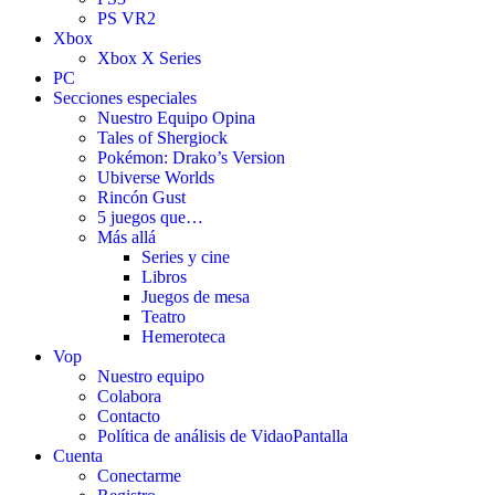
PS VR2
Xbox
Xbox X Series
PC
Secciones especiales
Nuestro Equipo Opina
Tales of Shergiock
Pokémon: Drako’s Version
Ubiverse Worlds
Rincón Gust
5 juegos que…
Más allá
Series y cine
Libros
Juegos de mesa
Teatro
Hemeroteca
Vop
Nuestro equipo
Colabora
Contacto
Política de análisis de VidaoPantalla
Cuenta
Conectarme