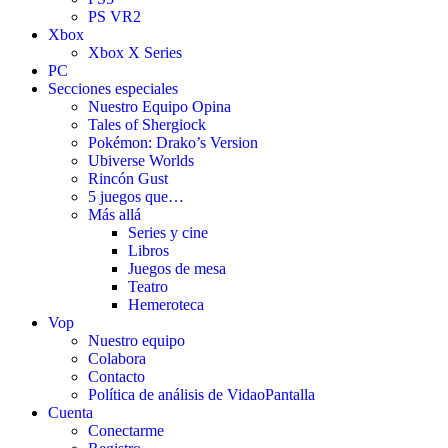
PS VR2
Xbox
Xbox X Series
PC
Secciones especiales
Nuestro Equipo Opina
Tales of Shergiock
Pokémon: Drako’s Version
Ubiverse Worlds
Rincón Gust
5 juegos que…
Más allá
Series y cine
Libros
Juegos de mesa
Teatro
Hemeroteca
Vop
Nuestro equipo
Colabora
Contacto
Política de análisis de VidaoPantalla
Cuenta
Conectarme