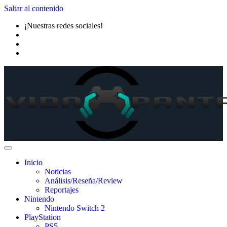
Saltar al contenido
¡Nuestras redes sociales!
Inicio
Noticias
Análisis/Reseña/Review
Reportajes
Nintendo
Nintendo Switch 2
PlayStation
PS5