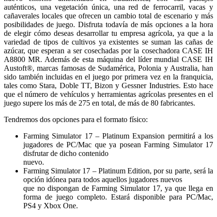
auténticos, una vegetación única, una red de ferrocarril, vacas y
cañaverales locales que ofrecen un cambio total de escenario y más
posibilidades de juego. Disfruta todavía de más opciones a la hora
de elegir cómo deseas desarrollar tu empresa agrícola, ya que a la
variedad de tipos de cultivos ya existentes se suman las cañas de
azúcar, que esperan a ser cosechadas por la cosechadora CASE IH
A8800 MR. Además de esta máquina del líder mundial CASE IH
Austoft®, marcas famosas de Sudamérica, Polonia y Australia, han
sido también incluidas en el juego por primera vez en la franquicia,
tales como Stara, Doble TT, Bizon y Gessner Industries. Esto hace
que el número de vehículos y herramientas agrícolas presentes en el
juego supere los más de 275 en total, de más de 80 fabricantes.
Tendremos dos opciones para el formato físico:
Farming Simulator 17 – Platinum Expansion permitirá a los
jugadores de PC/Mac que ya posean Farming Simulator 17
disfrutar de dicho contenido
nuevo.
Farming Simulator 17 – Platinum Edition, por su parte, será la
opción idónea para todos aquellos jugadores nuevos
que no dispongan de Farming Simulator 17, ya que llega en
forma de juego completo. Estará disponible para PC/Mac,
PS4 y Xbox One.