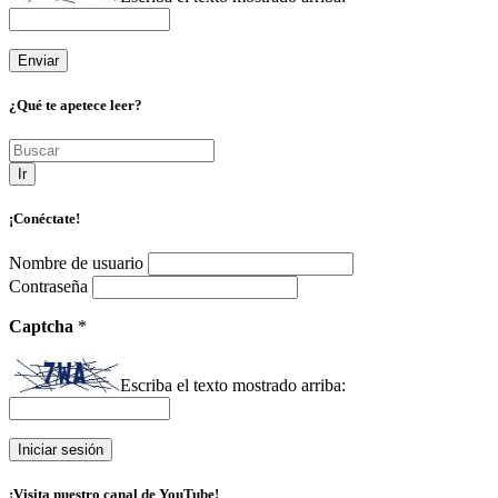
¿Qué te apetece leer?
Ir
¡Conéctate!
Nombre de usuario
Contraseña
Captcha
*
Escriba el texto mostrado arriba:
¡Visita nuestro canal de YouTube!