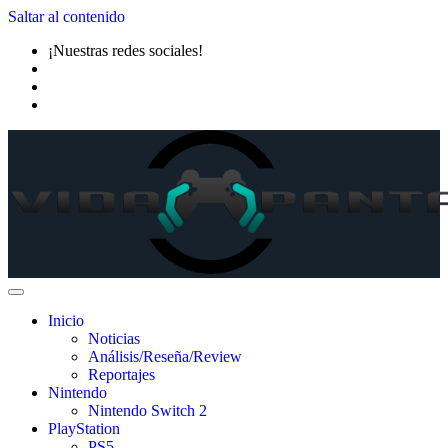
Saltar al contenido
¡Nuestras redes sociales!
Inicio
Noticias
Análisis/Reseña/Review
Reportajes
Nintendo
Nintendo Switch 2
PlayStation
PS5