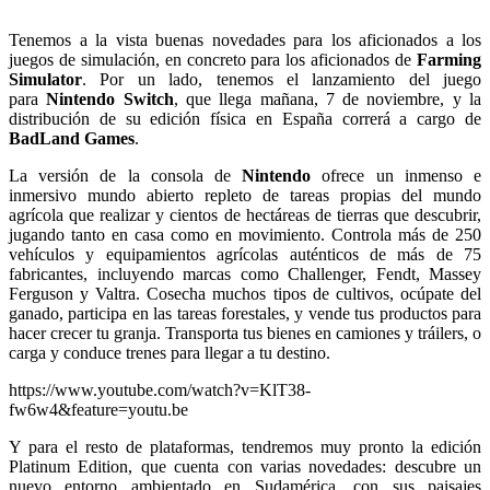
Tenemos a la vista buenas novedades para los aficionados a los
juegos de simulación, en concreto para los aficionados de
Farming
Simulator
. Por un lado, tenemos el lanzamiento del juego
para
Nintendo Switch
, que llega mañana, 7 de noviembre, y la
distribución de su edición física en España correrá a cargo de
BadLand Games
.
La versión de la consola de
Nintendo
ofrece un inmenso e
inmersivo mundo abierto repleto de tareas propias del mundo
agrícola que realizar y cientos de hectáreas de tierras que descubrir,
jugando tanto en casa como en movimiento. Controla más de 250
vehículos y equipamientos agrícolas auténticos de más de 75
fabricantes, incluyendo marcas como Challenger, Fendt, Massey
Ferguson y Valtra. Cosecha muchos tipos de cultivos, ocúpate del
ganado, participa en las tareas forestales, y vende tus productos para
hacer crecer tu granja. Transporta tus bienes en camiones y tráilers, o
carga y conduce trenes para llegar a tu destino.
https://www.youtube.com/watch?v=KlT38-
fw6w4&feature=youtu.be
Y para el resto de plataformas, tendremos muy pronto la edición
Platinum Edition, que cuenta con varias novedades: descubre un
nuevo entorno ambientado en Sudamérica, con sus paisajes