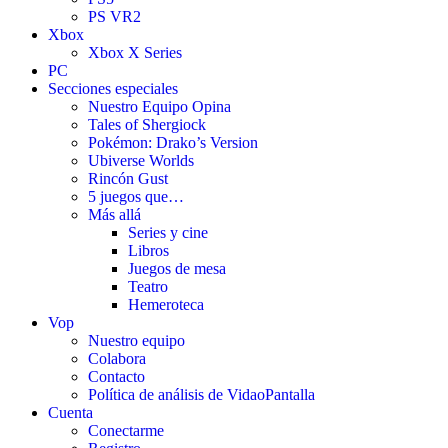
PS VR2
Xbox
Xbox X Series
PC
Secciones especiales
Nuestro Equipo Opina
Tales of Shergiock
Pokémon: Drako’s Version
Ubiverse Worlds
Rincón Gust
5 juegos que…
Más allá
Series y cine
Libros
Juegos de mesa
Teatro
Hemeroteca
Vop
Nuestro equipo
Colabora
Contacto
Política de análisis de VidaoPantalla
Cuenta
Conectarme