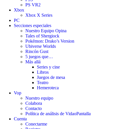
PS VR2
Xbox
Xbox X Series
PC
Secciones especiales
Nuestro Equipo Opina
Tales of Shergiock
Pokémon: Drako’s Version
Ubiverse Worlds
Rincón Gust
5 juegos que…
Más allá
Series y cine
Libros
Juegos de mesa
Teatro
Hemeroteca
Vop
Nuestro equipo
Colabora
Contacto
Política de análisis de VidaoPantalla
Cuenta
Conectarme