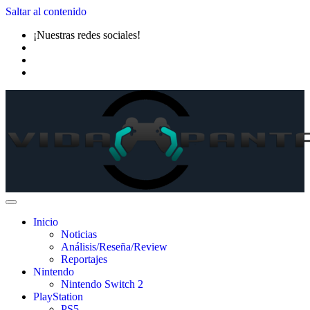
Saltar al contenido
¡Nuestras redes sociales!
Inicio
Noticias
Análisis/Reseña/Review
Reportajes
Nintendo
Nintendo Switch 2
PlayStation
PS5