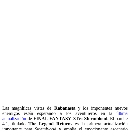
Las magníficas vistas de
Rabanasta
y los imponentes nuevos
enemigos están esperando a los aventureros en la
última
actualización
de
FINAL FANTASY XIV: Stormblood.
El parche
4.1, titulado
The Legend Returns
es la primera actualización
importante para
Stormblood
y amplia el emocionante escenario