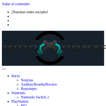
Saltar al contenido
¡Nuestras redes sociales!
Inicio
Noticias
Análisis/Reseña/Review
Reportajes
Nintendo
Nintendo Switch 2
PlayStation
PS5