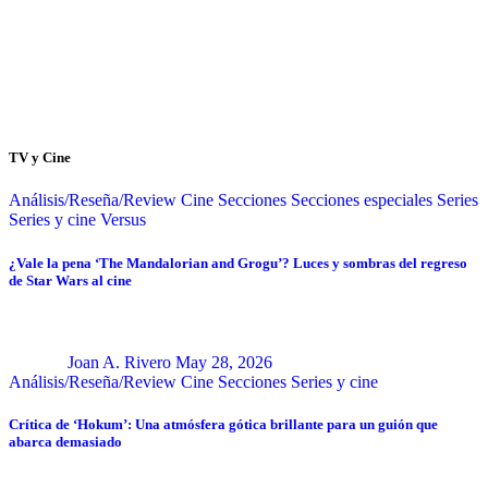
TV y Cine
Análisis/Reseña/Review
Cine
Secciones
Secciones especiales
Series
Series y cine
Versus
¿Vale la pena ‘The Mandalorian and Grogu’? Luces y sombras del regreso
de Star Wars al cine
Joan A. Rivero
May 28, 2026
Análisis/Reseña/Review
Cine
Secciones
Series y cine
Crítica de ‘Hokum’: Una atmósfera gótica brillante para un guión que
abarca demasiado