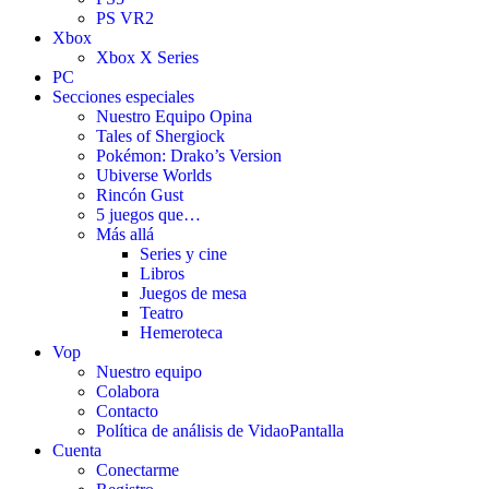
PS VR2
Xbox
Xbox X Series
PC
Secciones especiales
Nuestro Equipo Opina
Tales of Shergiock
Pokémon: Drako’s Version
Ubiverse Worlds
Rincón Gust
5 juegos que…
Más allá
Series y cine
Libros
Juegos de mesa
Teatro
Hemeroteca
Vop
Nuestro equipo
Colabora
Contacto
Política de análisis de VidaoPantalla
Cuenta
Conectarme