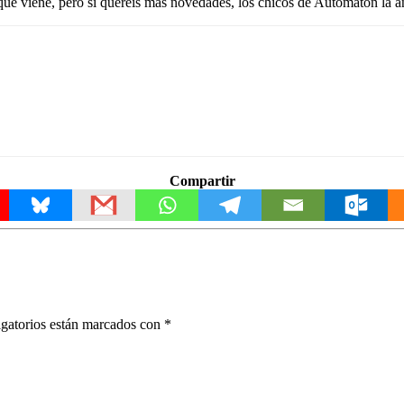
que viene, pero si queréis más novedades, los chicos de Automaton la 
Compartir
gatorios están marcados con
*