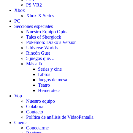
PS VR2
Xbox
Xbox X Series
PC
Secciones especiales
Nuestro Equipo Opina
Tales of Shergiock
Pokémon: Drako’s Version
Ubiverse Worlds
Rincón Gust
5 juegos que…
Más allá
Series y cine
Libros
Juegos de mesa
Teatro
Hemeroteca
Vop
Nuestro equipo
Colabora
Contacto
Política de análisis de VidaoPantalla
Cuenta
Conectarme