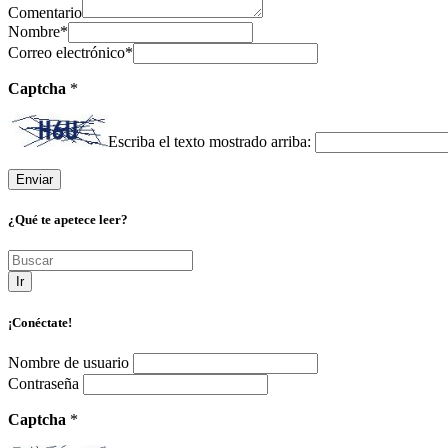
Comentario
Nombre
*
Correo electrónico
*
Captcha
*
Escriba el texto mostrado arriba:
¿Qué te apetece leer?
Ir
¡Conéctate!
Nombre de usuario
Contraseña
Captcha
*