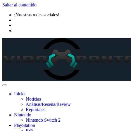
Saltar al contenido
¡Nuestras redes sociales!
Inicio
Noticias
Análisis/Reseña/Review
Reportajes
Nintendo
Nintendo Switch 2
PlayStation
PS5