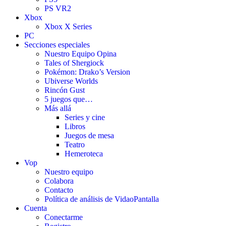
PS VR2
Xbox
Xbox X Series
PC
Secciones especiales
Nuestro Equipo Opina
Tales of Shergiock
Pokémon: Drako’s Version
Ubiverse Worlds
Rincón Gust
5 juegos que…
Más allá
Series y cine
Libros
Juegos de mesa
Teatro
Hemeroteca
Vop
Nuestro equipo
Colabora
Contacto
Política de análisis de VidaoPantalla
Cuenta
Conectarme