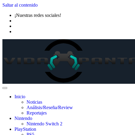
Saltar al contenido
¡Nuestras redes sociales!
Inicio
Noticias
Análisis/Reseña/Review
Reportajes
Nintendo
Nintendo Switch 2
PlayStation
PS5