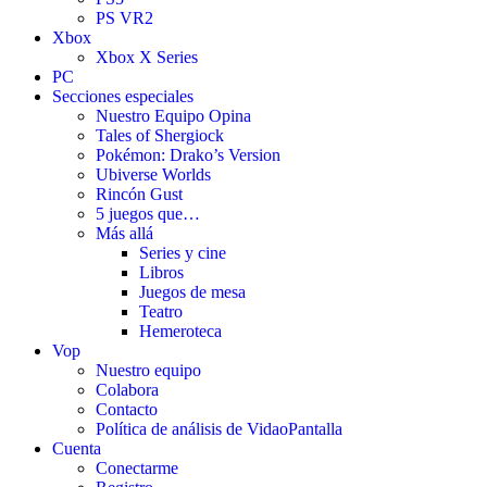
PS VR2
Xbox
Xbox X Series
PC
Secciones especiales
Nuestro Equipo Opina
Tales of Shergiock
Pokémon: Drako’s Version
Ubiverse Worlds
Rincón Gust
5 juegos que…
Más allá
Series y cine
Libros
Juegos de mesa
Teatro
Hemeroteca
Vop
Nuestro equipo
Colabora
Contacto
Política de análisis de VidaoPantalla
Cuenta
Conectarme