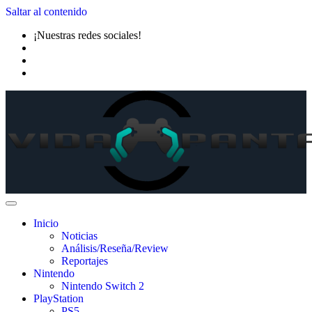
Saltar al contenido
¡Nuestras redes sociales!
Inicio
Noticias
Análisis/Reseña/Review
Reportajes
Nintendo
Nintendo Switch 2
PlayStation
PS5