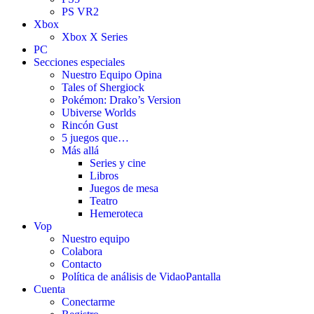
PS VR2
Xbox
Xbox X Series
PC
Secciones especiales
Nuestro Equipo Opina
Tales of Shergiock
Pokémon: Drako’s Version
Ubiverse Worlds
Rincón Gust
5 juegos que…
Más allá
Series y cine
Libros
Juegos de mesa
Teatro
Hemeroteca
Vop
Nuestro equipo
Colabora
Contacto
Política de análisis de VidaoPantalla
Cuenta
Conectarme