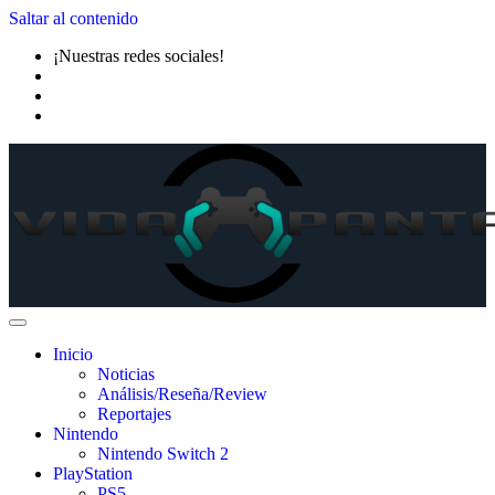
Saltar al contenido
¡Nuestras redes sociales!
Inicio
Noticias
Análisis/Reseña/Review
Reportajes
Nintendo
Nintendo Switch 2
PlayStation
PS5