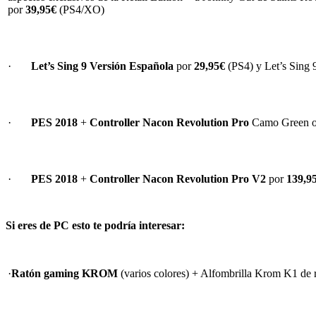
por
39,95€
(PS4/XO)
·
Let’s Sing 9 Versión Española
por
29,95€
(PS4) y Let’s Sing 
·
PES 2018
+
Controller Nacon Revolution Pro
Camo Green o 
·
PES 2018
+
Controller Nacon Revolution Pro V2
por
139,9
Si eres de PC esto te podría interesar:
·
Ratón gaming KROM
(varios colores) + Alfombrilla Krom K1 d