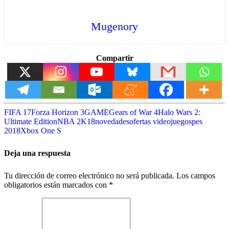
Mugenory
Compartir
FIFA 17
Forza Horizon 3
GAME
Gears of War 4
Halo Wars 2:
Ultimate Edition
NBA 2K18
novedades
ofertas videojuegos
pes
2018
Xbox One S
Deja una respuesta
Tu dirección de correo electrónico no será publicada.
Los campos
obligatorios están marcados con
*