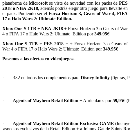
plataforma de
Microsoft
se viste de novedad con los packs de
PES
2018 o NBA 2K18
, además podrás elegir otro juego para llevarte en
el pack. Pudiendo ser el
Forza Horizon 3, Gears of War 4, FIFA
17 o Halo Wars 2: Ultimate Edition.
Xbox One S 1TB + NBA 2K18
+ Forza Horizon 3 o Gears of War
4 o FIFA 17 o Halo Wars 2: Ultimate Edition por
349.95€
Xbox One S 1TB + PES 2018
+ + Forza Horizon 3 o Gears of
War 4 o FIFA 17 o Halo Wars 2: Ultimate Edition por
349.95€
Pasemos a las ofertas en videojuegos.
· 3×2 en todos los complementos para
Disney Infinity
(figuras, 
·
Agents of Mayhem Retail Edition
+ Auriculares por
59,95€
(
·
Agents of Mayhem Retail Edition Exclusiva GAME
(Incluye
aspectos exclusivos de la Retail Edition + a Johnny Gat de Saints R