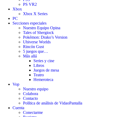
PS VR2
Xbox
Xbox X Series
PC
Secciones especiales
Nuestro Equipo Opina
Tales of Shergiock
Pokémon: Drako’s Version
Ubiverse Worlds
Rincón Gust
5 juegos que…
Más allá
Series y cine
Libros
Juegos de mesa
Teatro
Hemeroteca
Vop
Nuestro equipo
Colabora
Contacto
Política de análisis de VidaoPantalla
Cuenta
Conectarme