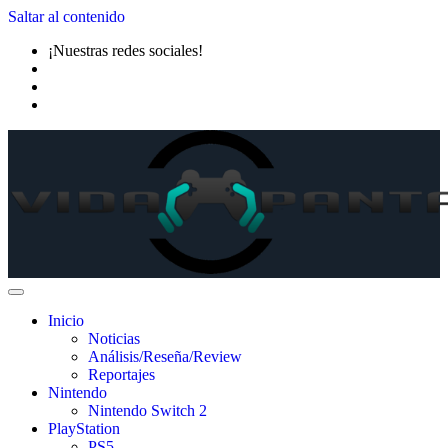
Saltar al contenido
¡Nuestras redes sociales!
Inicio
Noticias
Análisis/Reseña/Review
Reportajes
Nintendo
Nintendo Switch 2
PlayStation
PS5