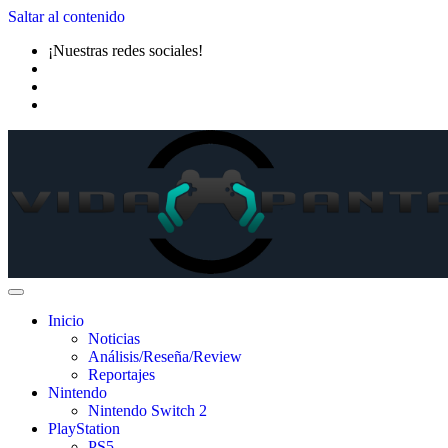
Saltar al contenido
¡Nuestras redes sociales!
Inicio
Noticias
Análisis/Reseña/Review
Reportajes
Nintendo
Nintendo Switch 2
PlayStation
PS5