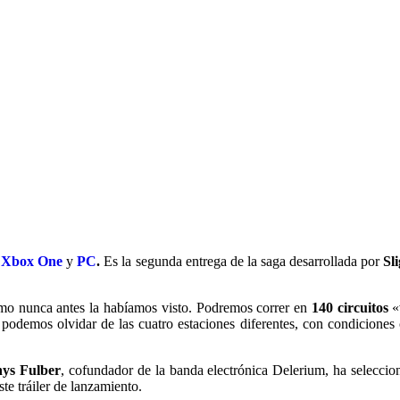
,
Xbox One
y
PC
.
Es la segunda entrega de la saga desarrollada por
Sl
como nunca antes la habíamos visto. Podremos correr en
140 circuitos
«v
odemos olvidar de las cuatro estaciones diferentes, con condiciones c
hys Fulber
, cofundador de la banda electrónica Delerium, ha selecc
te tráiler de lanzamiento.