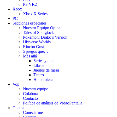
PS VR2
Xbox
Xbox X Series
PC
Secciones especiales
Nuestro Equipo Opina
Tales of Shergiock
Pokémon: Drako’s Version
Ubiverse Worlds
Rincón Gust
5 juegos que…
Más allá
Series y cine
Libros
Juegos de mesa
Teatro
Hemeroteca
Vop
Nuestro equipo
Colabora
Contacto
Política de análisis de VidaoPantalla
Cuenta
Conectarme