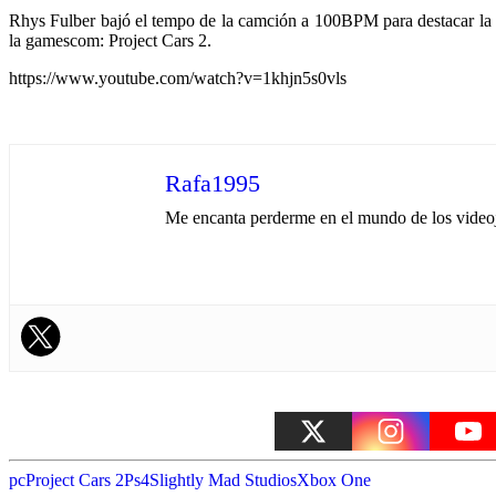
Rhys Fulber bajó el tempo de la camción a 100BPM para destacar la
la gamescom: Project Cars 2.
https://www.youtube.com/watch?v=1khjn5s0vls
Rafa1995
Me encanta perderme en el mundo de los videojue
pc
Project Cars 2
Ps4
Slightly Mad Studios
Xbox One