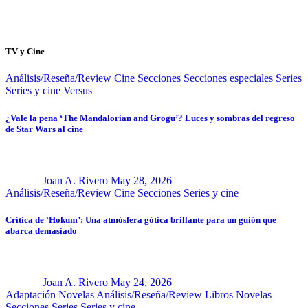
TV y Cine
Análisis/Reseña/Review
Cine
Secciones
Secciones especiales
Series
Series y cine
Versus
¿Vale la pena ‘The Mandalorian and Grogu’? Luces y sombras del regreso
de Star Wars al cine
Joan A. Rivero
May 28, 2026
Análisis/Reseña/Review
Cine
Secciones
Series y cine
Crítica de ‘Hokum’: Una atmósfera gótica brillante para un guión que
abarca demasiado
Joan A. Rivero
May 24, 2026
Adaptación Novelas
Análisis/Reseña/Review
Libros
Novelas
Secciones
Series
Series y cine