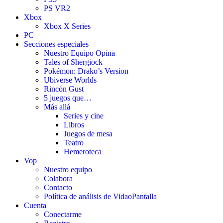
PS VR2
Xbox
Xbox X Series
PC
Secciones especiales
Nuestro Equipo Opina
Tales of Shergiock
Pokémon: Drako’s Version
Ubiverse Worlds
Rincón Gust
5 juegos que…
Más allá
Series y cine
Libros
Juegos de mesa
Teatro
Hemeroteca
Vop
Nuestro equipo
Colabora
Contacto
Política de análisis de VidaoPantalla
Cuenta
Conectarme