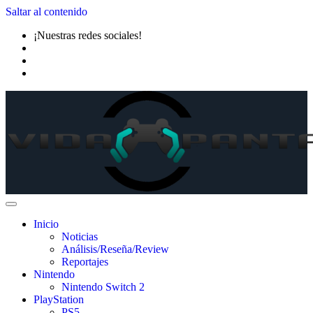
Saltar al contenido
¡Nuestras redes sociales!
Inicio
Noticias
Análisis/Reseña/Review
Reportajes
Nintendo
Nintendo Switch 2
PlayStation
PS5