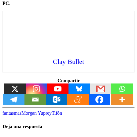
PC
.
Clay Bullet
Compartir
fantasmas
Morgan Yu
prey
Tifón
Deja una respuesta