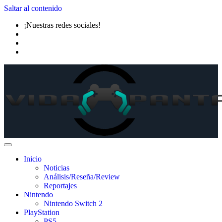
Saltar al contenido
¡Nuestras redes sociales!
Inicio
Noticias
Análisis/Reseña/Review
Reportajes
Nintendo
Nintendo Switch 2
PlayStation
PS5