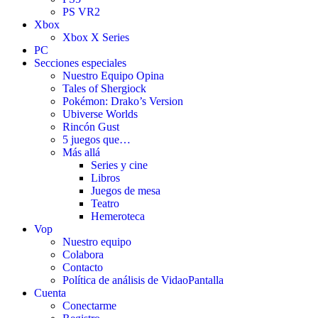
PS VR2
Xbox
Xbox X Series
PC
Secciones especiales
Nuestro Equipo Opina
Tales of Shergiock
Pokémon: Drako’s Version
Ubiverse Worlds
Rincón Gust
5 juegos que…
Más allá
Series y cine
Libros
Juegos de mesa
Teatro
Hemeroteca
Vop
Nuestro equipo
Colabora
Contacto
Política de análisis de VidaoPantalla
Cuenta
Conectarme