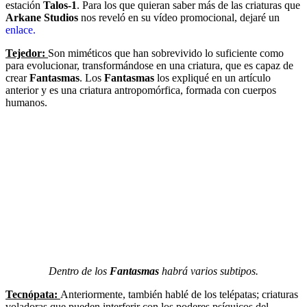
estación
Talos-1
. Para los que quieran saber más de las criaturas que
Arkane Studios
nos reveló en su vídeo promocional, dejaré un
enlace.
Tejedor:
Son miméticos que han sobrevivido lo suficiente como
para evolucionar, transformándose en una criatura, que es capaz de
crear
Fantasmas
. Los
Fantasmas
los expliqué en un artículo
anterior y es una criatura antropomórfica, formada con cuerpos
humanos.
Dentro de los
Fantasmas
habrá varios subtipos.
Tecnópata:
Anteriormente, también hablé de los telépatas; criaturas
voladoras que pueden interferir con los poderes psíquicos del