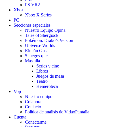
PS VR2
Xbox
Xbox X Series
PC
Secciones especiales
Nuestro Equipo Opina
Tales of Shergiock
Pokémon: Drako’s Version
Ubiverse Worlds
Rincón Gust
5 juegos que…
Más allá
Series y cine
Libros
Juegos de mesa
Teatro
Hemeroteca
Vop
Nuestro equipo
Colabora
Contacto
Política de análisis de VidaoPantalla
Cuenta
Conectarme