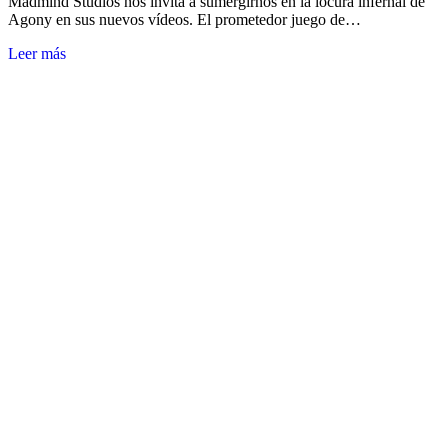
Madmind Studios nos invita a sumergirnos en la locura infernal de
Agony en sus nuevos vídeos. El prometedor juego de…
Leer más