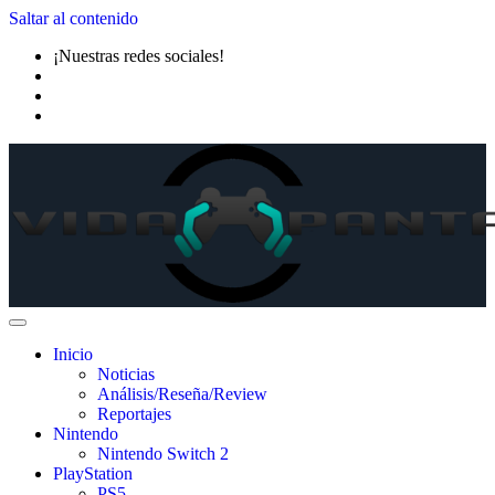
Saltar al contenido
¡Nuestras redes sociales!
Inicio
Noticias
Análisis/Reseña/Review
Reportajes
Nintendo
Nintendo Switch 2
PlayStation
PS5