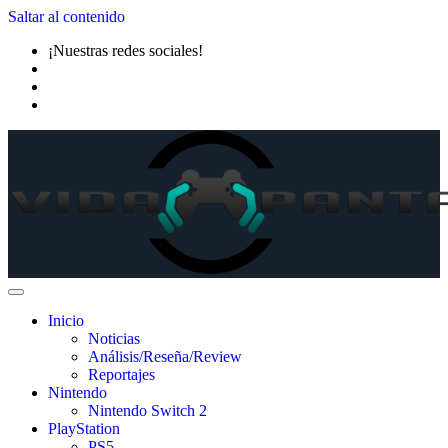
Saltar al contenido
¡Nuestras redes sociales!
Inicio
Noticias
Análisis/Reseña/Review
Reportajes
Nintendo
Nintendo Switch 2
PlayStation
PS5