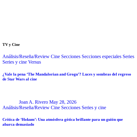
TV y Cine
Análisis/Reseña/Review
Cine
Secciones
Secciones especiales
Series
Series y cine
Versus
¿Vale la pena ‘The Mandalorian and Grogu’? Luces y sombras del regreso
de Star Wars al cine
Joan A. Rivero
May 28, 2026
Análisis/Reseña/Review
Cine
Secciones
Series y cine
Crítica de ‘Hokum’: Una atmósfera gótica brillante para un guión que
abarca demasiado