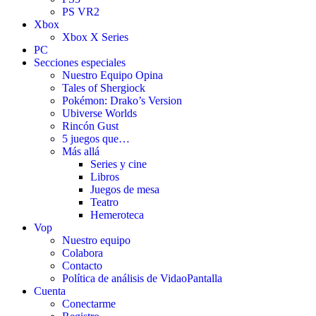
PS VR2
Xbox
Xbox X Series
PC
Secciones especiales
Nuestro Equipo Opina
Tales of Shergiock
Pokémon: Drako’s Version
Ubiverse Worlds
Rincón Gust
5 juegos que…
Más allá
Series y cine
Libros
Juegos de mesa
Teatro
Hemeroteca
Vop
Nuestro equipo
Colabora
Contacto
Política de análisis de VidaoPantalla
Cuenta
Conectarme