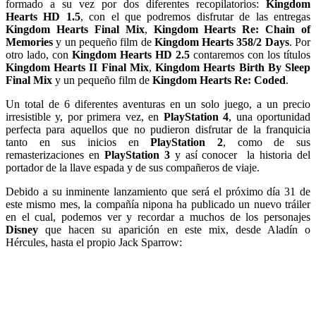
formado a su vez por dos diferentes recopilatorios:
Kingdom
Hearts HD 1.5
, con el que podremos disfrutar de las entregas
Kingdom Hearts Final Mix
,
Kingdom Hearts Re: Chain of
Memories
y un pequeño film
de
Kingdom Hearts 358/2 Days
. Por
otro lado, con
Kingdom Hearts HD 2.5
contaremos con los títulos
Kingdom Hearts II Final Mix
,
Kingdom Hearts Birth By Sleep
Final Mix
y un pequeño film de
Kingdom Hearts Re: Coded
.
Un total de 6 diferentes aventuras en un solo juego, a un precio
irresistible y, por primera vez, en
PlayStation 4
, una oportunidad
perfecta para aquellos que no pudieron disfrutar de la franquicia
tanto en sus inicios en
PlayStation 2
, como de sus
remasterizaciones en
PlayStation 3
y así conocer la historia del
portador de la llave espada y de sus compañeros de viaje.
Debido a su inminente lanzamiento que será el próximo día 31 de
este mismo mes, la compañía nipona ha publicado un nuevo tráiler
en el cual, podemos ver y recordar a muchos de los personajes
Disney
que hacen su aparición en este mix, desde Aladín o
Hércules, hasta el propio Jack Sparrow: