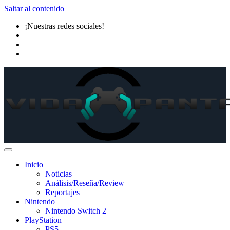
Saltar al contenido
¡Nuestras redes sociales!
Inicio
Noticias
Análisis/Reseña/Review
Reportajes
Nintendo
Nintendo Switch 2
PlayStation
PS5