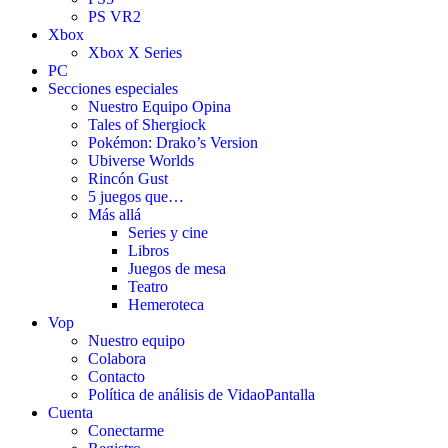
PS VR2
Xbox
Xbox X Series
PC
Secciones especiales
Nuestro Equipo Opina
Tales of Shergiock
Pokémon: Drako’s Version
Ubiverse Worlds
Rincón Gust
5 juegos que…
Más allá
Series y cine
Libros
Juegos de mesa
Teatro
Hemeroteca
Vop
Nuestro equipo
Colabora
Contacto
Política de análisis de VidaoPantalla
Cuenta
Conectarme