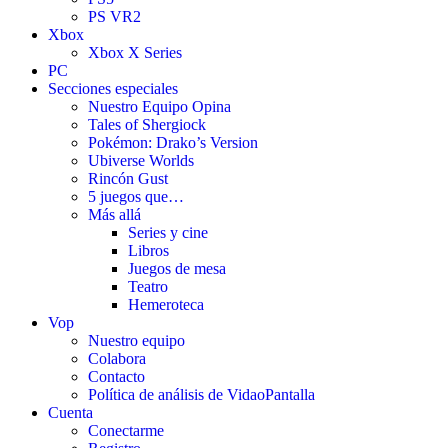
PS VR2
Xbox
Xbox X Series
PC
Secciones especiales
Nuestro Equipo Opina
Tales of Shergiock
Pokémon: Drako’s Version
Ubiverse Worlds
Rincón Gust
5 juegos que…
Más allá
Series y cine
Libros
Juegos de mesa
Teatro
Hemeroteca
Vop
Nuestro equipo
Colabora
Contacto
Política de análisis de VidaoPantalla
Cuenta
Conectarme