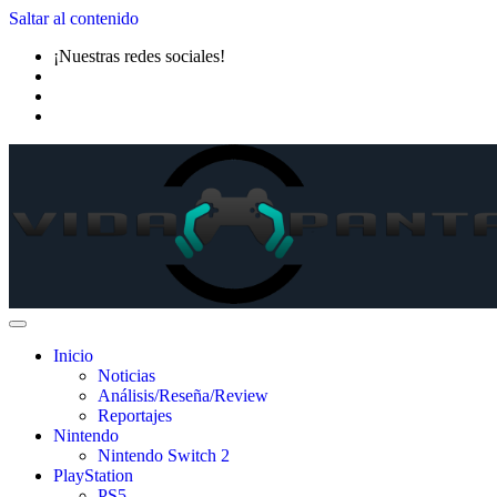
Saltar al contenido
¡Nuestras redes sociales!
Inicio
Noticias
Análisis/Reseña/Review
Reportajes
Nintendo
Nintendo Switch 2
PlayStation
PS5