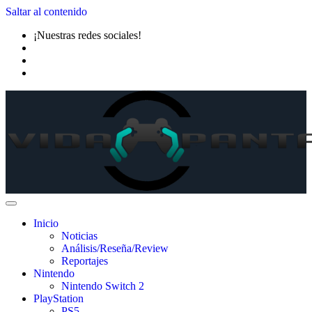
Saltar al contenido
¡Nuestras redes sociales!
Inicio
Noticias
Análisis/Reseña/Review
Reportajes
Nintendo
Nintendo Switch 2
PlayStation
PS5