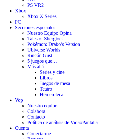
PS VR2
Xbox
Xbox X Series
PC
Secciones especiales
Nuestro Equipo Opina
Tales of Shergiock
Pokémon: Drako’s Version
Ubiverse Worlds
Rincón Gust
5 juegos que…
Más allá
Series y cine
Libros
Juegos de mesa
Teatro
Hemeroteca
Vop
Nuestro equipo
Colabora
Contacto
Política de análisis de VidaoPantalla
Cuenta
Conectarme