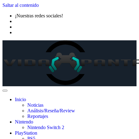
Saltar al contenido
¡Nuestras redes sociales!
Inicio
Noticias
Análisis/Reseña/Review
Reportajes
Nintendo
Nintendo Switch 2
PlayStation
PS5