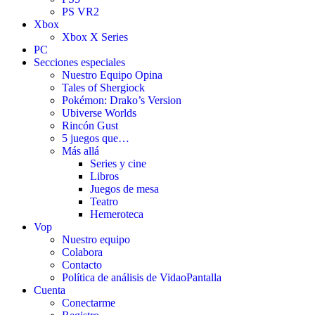
PS VR2
Xbox
Xbox X Series
PC
Secciones especiales
Nuestro Equipo Opina
Tales of Shergiock
Pokémon: Drako’s Version
Ubiverse Worlds
Rincón Gust
5 juegos que…
Más allá
Series y cine
Libros
Juegos de mesa
Teatro
Hemeroteca
Vop
Nuestro equipo
Colabora
Contacto
Política de análisis de VidaoPantalla
Cuenta
Conectarme