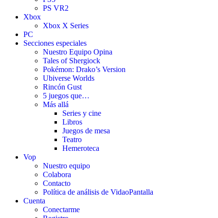
PS VR2
Xbox
Xbox X Series
PC
Secciones especiales
Nuestro Equipo Opina
Tales of Shergiock
Pokémon: Drako’s Version
Ubiverse Worlds
Rincón Gust
5 juegos que…
Más allá
Series y cine
Libros
Juegos de mesa
Teatro
Hemeroteca
Vop
Nuestro equipo
Colabora
Contacto
Política de análisis de VidaoPantalla
Cuenta
Conectarme