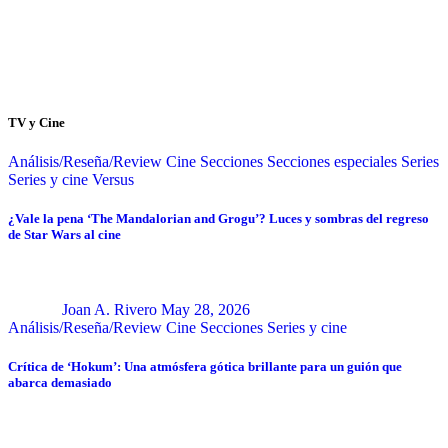
TV y Cine
Análisis/Reseña/Review
Cine
Secciones
Secciones especiales
Series
Series y cine
Versus
¿Vale la pena ‘The Mandalorian and Grogu’? Luces y sombras del regreso
de Star Wars al cine
Joan A. Rivero
May 28, 2026
Análisis/Reseña/Review
Cine
Secciones
Series y cine
Crítica de ‘Hokum’: Una atmósfera gótica brillante para un guión que
abarca demasiado