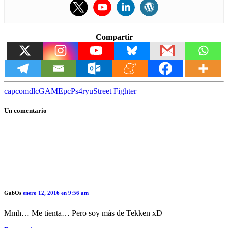
Compartir
capcom
dlc
GAME
pc
Ps4
ryu
Street Fighter
Un comentario
GabOs
enero 12, 2016 en 9:56 am
Mmh… Me tienta… Pero soy más de Tekken xD