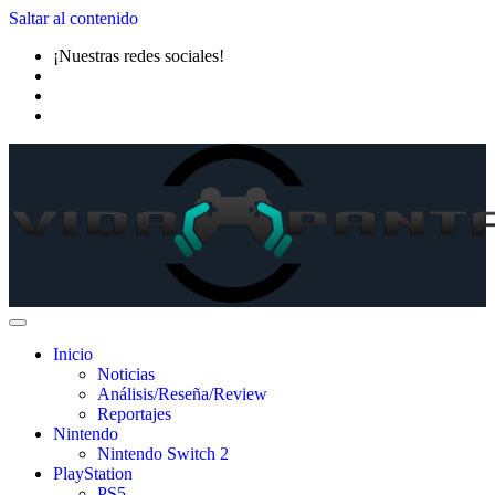
Saltar al contenido
¡Nuestras redes sociales!
Inicio
Noticias
Análisis/Reseña/Review
Reportajes
Nintendo
Nintendo Switch 2
PlayStation
PS5