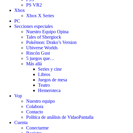
PS VR2
Xbox
Xbox X Series
PC
Secciones especiales
Nuestro Equipo Opina
Tales of Shergiock
Pokémon: Drako’s Version
Ubiverse Worlds
Rincón Gust
5 juegos que…
Más allá
Series y cine
Libros
Juegos de mesa
Teatro
Hemeroteca
Vop
Nuestro equipo
Colabora
Contacto
Política de análisis de VidaoPantalla
Cuenta
Conectarme