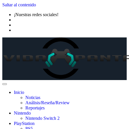
Saltar al contenido
¡Nuestras redes sociales!
Inicio
Noticias
Análisis/Reseña/Review
Reportajes
Nintendo
Nintendo Switch 2
PlayStation
PS5