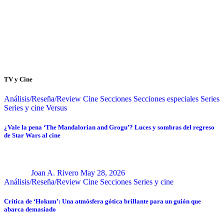
TV y Cine
Análisis/Reseña/Review
Cine
Secciones
Secciones especiales
Series
Series y cine
Versus
¿Vale la pena ‘The Mandalorian and Grogu’? Luces y sombras del regreso
de Star Wars al cine
Joan A. Rivero
May 28, 2026
Análisis/Reseña/Review
Cine
Secciones
Series y cine
Crítica de ‘Hokum’: Una atmósfera gótica brillante para un guión que
abarca demasiado