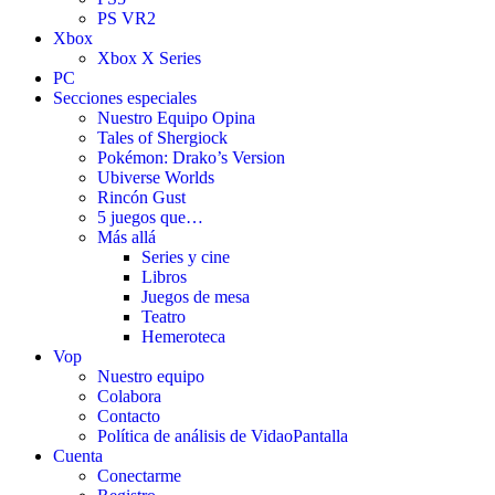
PS VR2
Xbox
Xbox X Series
PC
Secciones especiales
Nuestro Equipo Opina
Tales of Shergiock
Pokémon: Drako’s Version
Ubiverse Worlds
Rincón Gust
5 juegos que…
Más allá
Series y cine
Libros
Juegos de mesa
Teatro
Hemeroteca
Vop
Nuestro equipo
Colabora
Contacto
Política de análisis de VidaoPantalla
Cuenta
Conectarme