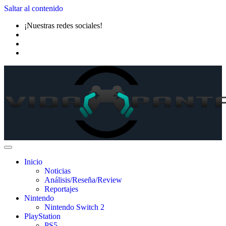
Saltar al contenido
¡Nuestras redes sociales!
Inicio
Noticias
Análisis/Reseña/Review
Reportajes
Nintendo
Nintendo Switch 2
PlayStation
PS5